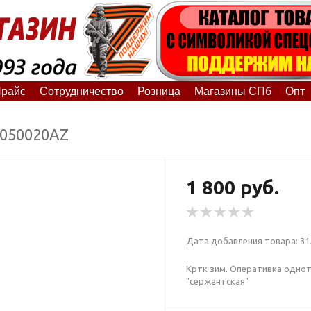
райс
Сотрудничество
Розница
Магазины СПб
Опт
1050020АZ
1 800 руб.
Дата добавления товара: 31.
Кртк зим. Оперативка однот
"сержантская"