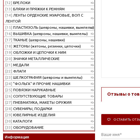
[12]
БРЕЛОКИ
[13]
БЛЯХИ И ПРЯЖКИ К РЕМНЯМ
[14]
ЛЕНТЫ ОРДЕНСКИЕ МУАРОВЫЕ, ВОП С
ЛЕНТОЙ
[15]
ПЛАСТИЗОЛЬ (шевроны, нашивки, вымпелы)
[16]
ВЫШИВКА (шевроны, нашивки, вымпелы)
[17]
ТКАНЫЕ (шевроны, нашивки)
[18]
ЖЕТОНЫ (жетоны, резинки, цепочки)
[19]
ОБЛОЖКИ И ЦЕПОЧКИ К НИМ
[20]
ЗНАЧКИ МЕТАЛЛИЧЕСКИЕ
[21]
МЕДАЛИ
[22]
ФЛАГИ
[23]
ШЕЛКОГРАФИЯ (шевроны и вымпелы)
[24]
"ФОЛЬГА" И ПРОЧИЕ НАШИВКИ
[25]
ПОВЯЗКИ НАРУКАВНЫЕ
Отзывы о тов
[26]
СОПУТСТВУЮЩИЕ ТОВАРЫ
[27]
ПНЕВМАТИКА, МАКЕТЫ ОРУЖИЯ
[28]
СУВЕНИРЫ, ПОДАРКИ
[29]
ЮВЕЛИРНЫЕ ИЗДЕЛИЯ
ОСТАВИТЬ ОТЗ
[30]
КАТАЛОГИ
[33]
ОБОРУДОВАНИЕ
Ваше имя
*
Информация