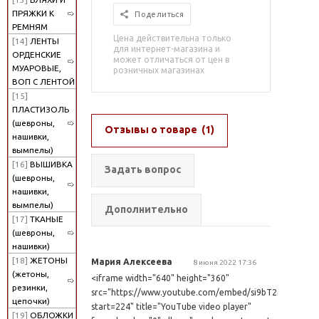
ПРЯЖКИ К
Поделиться
РЕМНЯМ
Цена действительна только
[14]
ЛЕНТЫ
для интернет-магазина и
ОРДЕНСКИЕ
может отличаться от цен в
МУАРОВЫЕ,
розничных магазинах
ВОП С ЛЕНТОЙ
[15]
ПЛАСТИЗОЛЬ
(шевроны,
Отзывы о товаре
(1)
нашивки,
вымпелы)
[16]
ВЫШИВКА
Задать вопрос
(шевроны,
нашивки,
вымпелы)
Дополнительно
[17]
ТКАНЫЕ
(шевроны,
нашивки)
[18]
ЖЕТОНЫ
Мария Алексеева
8 июня 2022 17:36
(жетоны,
<iframe width="640" height="360"
резинки,
src="https://www.youtube.com/embed/si9bT2MMnlc?
цепочки)
start=224" title="YouTube video player"
[19]
ОБЛОЖКИ