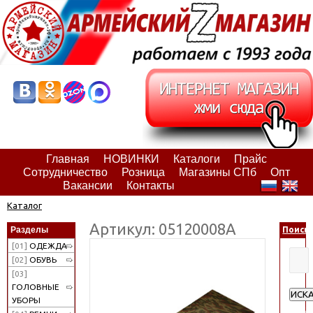
Главная
НОВИНКИ
Каталоги
Прайс
Сотрудничество
Розница
Магазины СПб
Опт
Вакансии
Контакты
Каталог
Артикул: 05120008А
Разделы
Поиск
[01]
ОДЕЖДА
[02]
ОБУВЬ
[03]
ГОЛОВНЫЕ
ИСК
УБОРЫ
Расш