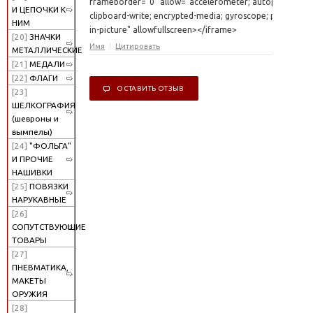
frameborder="0" allow="accelerometer; autoplay;
И ЦЕПОЧКИ К
clipboard-write; encrypted-media; gyroscope; picture-
НИМ
in-picture" allowfullscreen></iframe>
[20]
ЗНАЧКИ
Имя
Цитировать
МЕТАЛЛИЧЕСКИЕ
[21]
МЕДАЛИ
[22]
ФЛАГИ
ОСТАВИТЬ ОТЗЫВ
[23]
ШЕЛКОГРАФИЯ
(шевроны и
вымпелы)
[24]
"ФОЛЬГА"
И ПРОЧИЕ
НАШИВКИ
[25]
ПОВЯЗКИ
НАРУКАВНЫЕ
[26]
СОПУТСТВУЮЩИЕ
ТОВАРЫ
[27]
ПНЕВМАТИКА,
МАКЕТЫ
ОРУЖИЯ
[28]