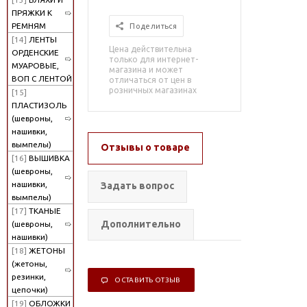
ПРЯЖКИ К
РЕМНЯМ
Поделиться
[14]
ЛЕНТЫ
Цена действительна
ОРДЕНСКИЕ
только для интернет-
МУАРОВЫЕ,
магазина и может
ВОП С ЛЕНТОЙ
отличаться от цен в
розничных магазинах
[15]
ПЛАСТИЗОЛЬ
(шевроны,
нашивки,
вымпелы)
Отзывы о товаре
[16]
ВЫШИВКА
(шевроны,
нашивки,
Задать вопрос
вымпелы)
[17]
ТКАНЫЕ
Дополнительно
(шевроны,
нашивки)
[18]
ЖЕТОНЫ
(жетоны,
резинки,
ОСТАВИТЬ ОТЗЫВ
цепочки)
[19]
ОБЛОЖКИ