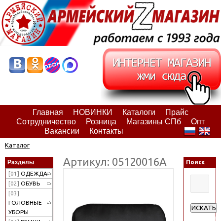
Главная
НОВИНКИ
Каталоги
Прайс
Сотрудничество
Розница
Магазины СПб
Опт
Вакансии
Контакты
Каталог
Артикул: 05120016А
Разделы
Поиск
[01]
ОДЕЖДА
[02]
ОБУВЬ
[03]
ГОЛОВНЫЕ
ИСКАТЬ
УБОРЫ
Расширен