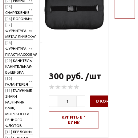
[04]
РЕМНИ
поиск
[05]
СНАРЯЖЕНИЕ
[06]
ПОГОНЫ
[07]
ФУРНИТУРА
МЕТАЛЛИЧЕСКАЯ
[08]
ФУРНИТУРА
ПЛАСТМАССОВАЯ
[09]
КАНИТЕЛЬ,
КАНИТЕЛЬНАЯ
ВЫШИВКА
300 руб. /шт
[10]
ГАЛАНТЕРЕЯ
[11]
ГАЛУННЫЕ
ЗНАКИ
В КОРЗИНУ
РАЗЛИЧИЯ
ВМФ,
МОРСКОГО И
КУПИТЬ В 1
РЕЧНОГО
КЛИК
ФЛОТОВ
[12]
БРЕЛОКИ
[13]
БЛЯХИ И