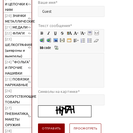
Ваше имя
*
И ЦЕПОЧКИ К
НИМ
[20]
ЗНАЧКИ
МЕТАЛЛИЧЕСКИЕ
Текст сообщения
*
[21]
МЕДАЛИ
[22]
ФЛАГИ
[23]
ШЕЛКОГРАФИЯ
(шевроны и
вымпелы)
[24]
"ФОЛЬГА"
И ПРОЧИЕ
НАШИВКИ
[25]
ПОВЯЗКИ
НАРУКАВНЫЕ
[26]
Символы на картинке
*
СОПУТСТВУЮЩИЕ
ТОВАРЫ
[27]
ПНЕВМАТИКА,
МАКЕТЫ
ОРУЖИЯ
[28]