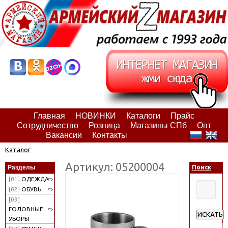
Главная
НОВИНКИ
Каталоги
Прайс
Сотрудничество
Розница
Магазины СПб
Опт
Вакансии
Контакты
Каталог
Артикул: 05200004
Разделы
Поиск
[01]
ОДЕЖДА
[02]
ОБУВЬ
[03]
ГОЛОВНЫЕ
ИСКАТЬ
УБОРЫ
Расширен