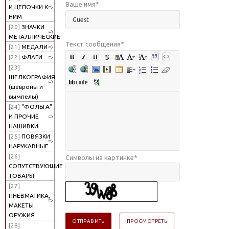
Ваше имя
*
И ЦЕПОЧКИ К
НИМ
[20]
ЗНАЧКИ
МЕТАЛЛИЧЕСКИЕ
Текст сообщения
*
[21]
МЕДАЛИ
[22]
ФЛАГИ
[23]
ШЕЛКОГРАФИЯ
(шевроны и
вымпелы)
[24]
"ФОЛЬГА"
И ПРОЧИЕ
НАШИВКИ
[25]
ПОВЯЗКИ
НАРУКАВНЫЕ
[26]
Символы на картинке
*
СОПУТСТВУЮЩИЕ
ТОВАРЫ
[27]
ПНЕВМАТИКА,
МАКЕТЫ
ОРУЖИЯ
[28]