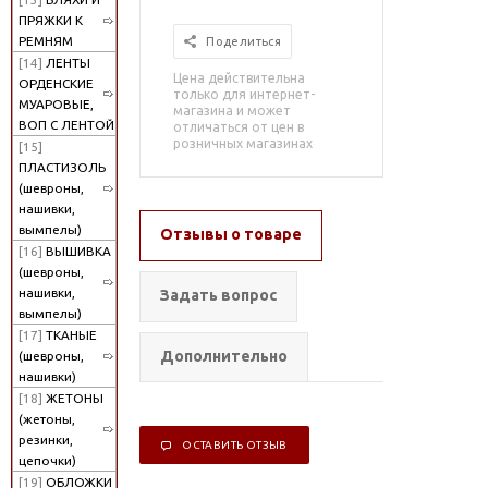
ПРЯЖКИ К
РЕМНЯМ
Поделиться
[14]
ЛЕНТЫ
Цена действительна
ОРДЕНСКИЕ
только для интернет-
МУАРОВЫЕ,
магазина и может
ВОП С ЛЕНТОЙ
отличаться от цен в
розничных магазинах
[15]
ПЛАСТИЗОЛЬ
(шевроны,
нашивки,
вымпелы)
Отзывы о товаре
[16]
ВЫШИВКА
(шевроны,
нашивки,
Задать вопрос
вымпелы)
[17]
ТКАНЫЕ
Дополнительно
(шевроны,
нашивки)
[18]
ЖЕТОНЫ
(жетоны,
резинки,
ОСТАВИТЬ ОТЗЫВ
цепочки)
[19]
ОБЛОЖКИ