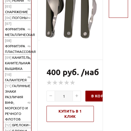
[04]
РЕМНИ
поиск
[05]
СНАРЯЖЕНИЕ
[06]
ПОГОНЫ
[07]
ФУРНИТУРА
МЕТАЛЛИЧЕСКАЯ
[08]
ФУРНИТУРА
ПЛАСТМАССОВАЯ
[09]
КАНИТЕЛЬ,
КАНИТЕЛЬНАЯ
ВЫШИВКА
400 руб. /наб
[10]
ГАЛАНТЕРЕЯ
[11]
ГАЛУННЫЕ
ЗНАКИ
В КОРЗИНУ
РАЗЛИЧИЯ
ВМФ,
МОРСКОГО И
КУПИТЬ В 1
РЕЧНОГО
КЛИК
ФЛОТОВ
[12]
БРЕЛОКИ
[13]
БЛЯХИ И