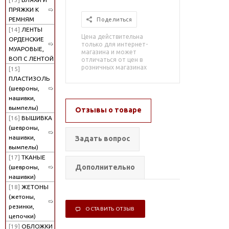
ПРЯЖКИ К
РЕМНЯМ
Поделиться
[14]
ЛЕНТЫ
Цена действительна
ОРДЕНСКИЕ
только для интернет-
МУАРОВЫЕ,
магазина и может
ВОП С ЛЕНТОЙ
отличаться от цен в
розничных магазинах
[15]
ПЛАСТИЗОЛЬ
(шевроны,
нашивки,
вымпелы)
Отзывы о товаре
[16]
ВЫШИВКА
(шевроны,
нашивки,
Задать вопрос
вымпелы)
[17]
ТКАНЫЕ
Дополнительно
(шевроны,
нашивки)
[18]
ЖЕТОНЫ
(жетоны,
резинки,
ОСТАВИТЬ ОТЗЫВ
цепочки)
[19]
ОБЛОЖКИ