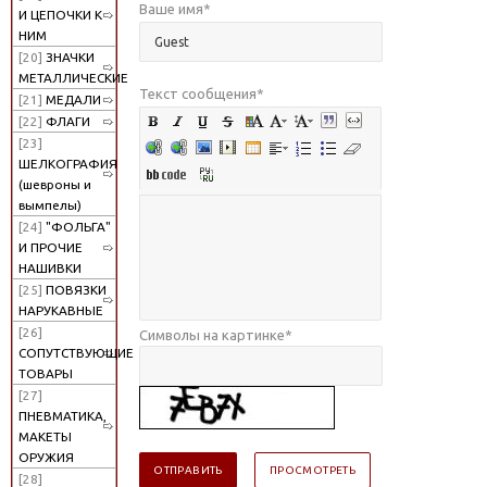
Ваше имя
*
И ЦЕПОЧКИ К
НИМ
[20]
ЗНАЧКИ
МЕТАЛЛИЧЕСКИЕ
Текст сообщения
*
[21]
МЕДАЛИ
[22]
ФЛАГИ
[23]
ШЕЛКОГРАФИЯ
(шевроны и
вымпелы)
[24]
"ФОЛЬГА"
И ПРОЧИЕ
НАШИВКИ
[25]
ПОВЯЗКИ
НАРУКАВНЫЕ
[26]
Символы на картинке
*
СОПУТСТВУЮЩИЕ
ТОВАРЫ
[27]
ПНЕВМАТИКА,
МАКЕТЫ
ОРУЖИЯ
[28]