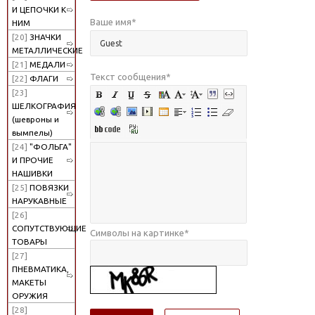
И ЦЕПОЧКИ К
Ваше имя
*
НИМ
[20]
ЗНАЧКИ
МЕТАЛЛИЧЕСКИЕ
[21]
МЕДАЛИ
Текст сообщения
*
[22]
ФЛАГИ
[23]
ШЕЛКОГРАФИЯ
(шевроны и
вымпелы)
[24]
"ФОЛЬГА"
И ПРОЧИЕ
НАШИВКИ
[25]
ПОВЯЗКИ
НАРУКАВНЫЕ
[26]
СОПУТСТВУЮЩИЕ
Символы на картинке
*
ТОВАРЫ
[27]
ПНЕВМАТИКА,
МАКЕТЫ
ОРУЖИЯ
[28]