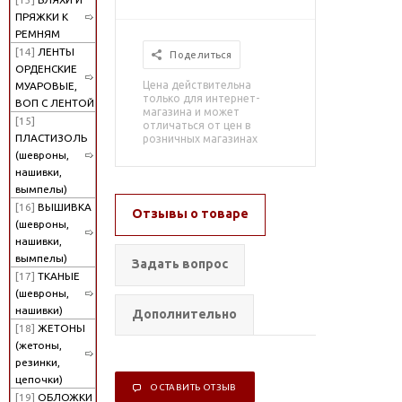
ПРЯЖКИ К
РЕМНЯМ
[14]
ЛЕНТЫ
Поделиться
ОРДЕНСКИЕ
Цена действительна
МУАРОВЫЕ,
только для интернет-
ВОП С ЛЕНТОЙ
магазина и может
[15]
отличаться от цен в
ПЛАСТИЗОЛЬ
розничных магазинах
(шевроны,
нашивки,
вымпелы)
[16]
ВЫШИВКА
Отзывы о товаре
(шевроны,
нашивки,
вымпелы)
Задать вопрос
[17]
ТКАНЫЕ
(шевроны,
нашивки)
Дополнительно
[18]
ЖЕТОНЫ
(жетоны,
резинки,
цепочки)
ОСТАВИТЬ ОТЗЫВ
[19]
ОБЛОЖКИ