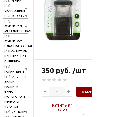
[04]
РЕМНИ
поиск
[05]
СНАРЯЖЕНИЕ
[06]
ПОГОНЫ
[07]
ФУРНИТУРА
МЕТАЛЛИЧЕСКАЯ
[08]
ФУРНИТУРА
ПЛАСТМАССОВАЯ
[09]
КАНИТЕЛЬ,
КАНИТЕЛЬНАЯ
ВЫШИВКА
[10]
350 руб. /шт
ГАЛАНТЕРЕЯ
[11]
ГАЛУННЫЕ
ЗНАКИ
РАЗЛИЧИЯ
В КОРЗИНУ
ВМФ,
МОРСКОГО И
РЕЧНОГО
КУПИТЬ В 1
ФЛОТОВ
КЛИК
[12]
БРЕЛОКИ
[13]
БЛЯХИ И