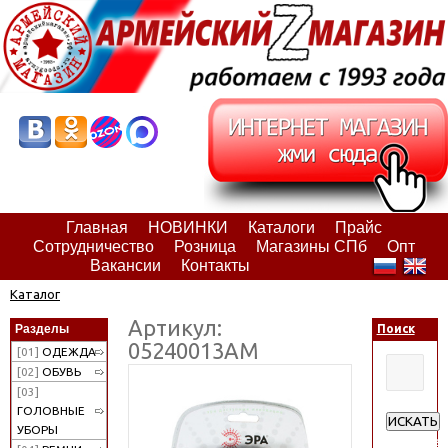
Главная
НОВИНКИ
Каталоги
Прайс
Сотрудничество
Розница
Магазины СПб
Опт
Вакансии
Контакты
Каталог
Артикул:
Разделы
Поиск
05240013АМ
[01]
ОДЕЖДА
[02]
ОБУВЬ
[03]
ГОЛОВНЫЕ
ИСКАТЬ
УБОРЫ
Расширен