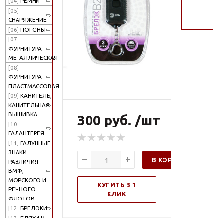
[04]
РЕМНИ
поиск
[05]
СНАРЯЖЕНИЕ
[06]
ПОГОНЫ
[07]
ФУРНИТУРА
МЕТАЛЛИЧЕСКАЯ
[08]
ФУРНИТУРА
ПЛАСТМАССОВАЯ
[09]
КАНИТЕЛЬ,
КАНИТЕЛЬНАЯ
ВЫШИВКА
300 руб. /шт
[10]
ГАЛАНТЕРЕЯ
[11]
ГАЛУННЫЕ
ЗНАКИ
В КОРЗИНУ
РАЗЛИЧИЯ
ВМФ,
МОРСКОГО И
КУПИТЬ В 1
РЕЧНОГО
КЛИК
ФЛОТОВ
[12]
БРЕЛОКИ
[13]
БЛЯХИ И