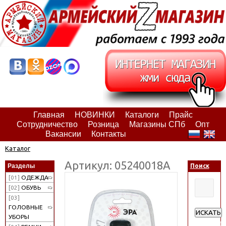
Главная
НОВИНКИ
Каталоги
Прайс
Сотрудничество
Розница
Магазины СПб
Опт
Вакансии
Контакты
Каталог
Артикул: 05240018А
Разделы
Поиск
[01]
ОДЕЖДА
[02]
ОБУВЬ
[03]
ГОЛОВНЫЕ
ИСКАТЬ
УБОРЫ
Расширен