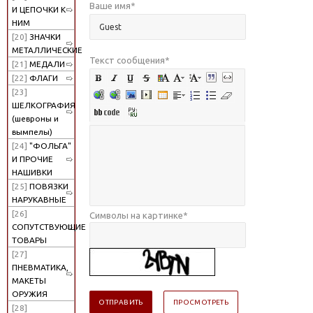
Ваше имя
*
И ЦЕПОЧКИ К
НИМ
[20]
ЗНАЧКИ
МЕТАЛЛИЧЕСКИЕ
Текст сообщения
*
[21]
МЕДАЛИ
[22]
ФЛАГИ
[23]
ШЕЛКОГРАФИЯ
(шевроны и
вымпелы)
[24]
"ФОЛЬГА"
И ПРОЧИЕ
НАШИВКИ
[25]
ПОВЯЗКИ
НАРУКАВНЫЕ
[26]
Символы на картинке
*
СОПУТСТВУЮЩИЕ
ТОВАРЫ
[27]
ПНЕВМАТИКА,
МАКЕТЫ
ОРУЖИЯ
[28]