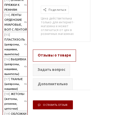
ПРЯЖКИ К
РЕМНЯМ
Поделиться
[14]
ЛЕНТЫ
Цена действительна
ОРДЕНСКИЕ
только для интернет-
МУАРОВЫЕ,
магазина и может
ВОП С ЛЕНТОЙ
отличаться от цен в
розничных магазинах
[15]
ПЛАСТИЗОЛЬ
(шевроны,
нашивки,
вымпелы)
Отзывы о товаре
[16]
ВЫШИВКА
(шевроны,
нашивки,
Задать вопрос
вымпелы)
[17]
ТКАНЫЕ
Дополнительно
(шевроны,
нашивки)
[18]
ЖЕТОНЫ
(жетоны,
резинки,
ОСТАВИТЬ ОТЗЫВ
цепочки)
[19]
ОБЛОЖКИ