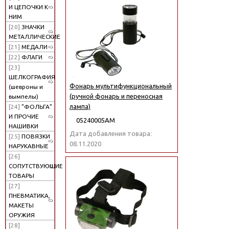
И ЦЕПОЧКИ К
НИМ
[20]
ЗНАЧКИ
МЕТАЛЛИЧЕСКИЕ
[21]
МЕДАЛИ
[22]
ФЛАГИ
[23]
ШЕЛКОГРАФИЯ
Фонарь мультифункциональный
(шевроны и
(ручной фонарь и переносная
вымпелы)
лампа)
[24]
"ФОЛЬГА"
И ПРОЧИЕ
05240005АМ
НАШИВКИ
Дата добавления товара:
[25]
ПОВЯЗКИ
08.11.2020
НАРУКАВНЫЕ
[26]
СОПУТСТВУЮЩИЕ
ТОВАРЫ
[27]
ПНЕВМАТИКА,
МАКЕТЫ
ОРУЖИЯ
[28]