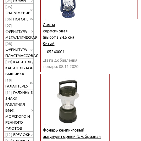
[04]
РЕМНИ
поиск
[05]
СНАРЯЖЕНИЕ
[06]
ПОГОНЫ
Лампа
[07]
керосиновая
ФУРНИТУРА
(высота 24,5 см)
МЕТАЛЛИЧЕСКАЯ
Китай
[08]
ФУРНИТУРА
05240001
ПЛАСТМАССОВАЯ
Дата добавления
[09]
КАНИТЕЛЬ,
товара: 08.11.2020
КАНИТЕЛЬНАЯ
ВЫШИВКА
[10]
ГАЛАНТЕРЕЯ
[11]
ГАЛУННЫЕ
ЗНАКИ
РАЗЛИЧИЯ
ВМФ,
МОРСКОГО И
РЕЧНОГО
ФЛОТОВ
Фонарь кемпинговый
[12]
БРЕЛОКИ
аккумуляторный (U-образная
[13]
БЛЯХИ И