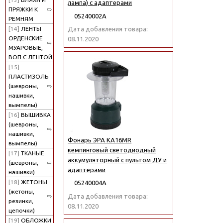
лампа) с адаптерами
ПРЯЖКИ К
05240002А
РЕМНЯМ
[14]
ЛЕНТЫ
Дата добавления товара:
ОРДЕНСКИЕ
08.11.2020
МУАРОВЫЕ,
ВОП С ЛЕНТОЙ
[15]
ПЛАСТИЗОЛЬ
(шевроны,
нашивки,
вымпелы)
[16]
ВЫШИВКА
(шевроны,
нашивки,
Фонарь ЭРА KA16MR
вымпелы)
кемпинговый светодиодный
[17]
ТКАНЫЕ
аккумуляторный с пультом ДУ и
(шевроны,
адаптерами
нашивки)
[18]
ЖЕТОНЫ
05240004А
(жетоны,
Дата добавления товара:
резинки,
08.11.2020
цепочки)
[19]
ОБЛОЖКИ