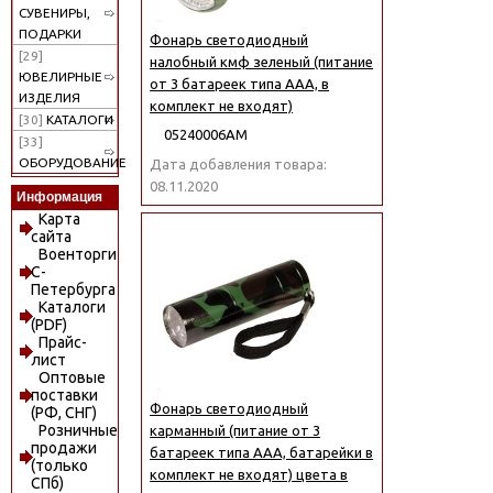
СУВЕНИРЫ,
ПОДАРКИ
Фонарь светодиодный
[29]
налобный кмф зеленый (питание
ЮВЕЛИРНЫЕ
от 3 батареек типа ААА, в
ИЗДЕЛИЯ
комплект не входят)
[30]
КАТАЛОГИ
05240006АМ
[33]
ОБОРУДОВАНИЕ
Дата добавления товара:
08.11.2020
Информация
Карта
сайта
Военторги
С-
Петербурга
Каталоги
(PDF)
Прайс-
лист
Оптовые
поставки
Фонарь светодиодный
(РФ, СНГ)
Розничные
карманный (питание от 3
продажи
батареек типа ААА, батарейки в
(только
комплект не входят) цвета в
СПб)