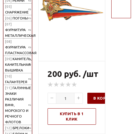
[04]
РЕМНИ
поиск
[05]
СНАРЯЖЕНИЕ
[06]
ПОГОНЫ
[07]
ФУРНИТУРА
МЕТАЛЛИЧЕСКАЯ
[08]
ФУРНИТУРА
ПЛАСТМАССОВАЯ
[09]
КАНИТЕЛЬ,
КАНИТЕЛЬНАЯ
ВЫШИВКА
200 руб. /шт
[10]
ГАЛАНТЕРЕЯ
[11]
ГАЛУННЫЕ
ЗНАКИ
В КОРЗИНУ
РАЗЛИЧИЯ
ВМФ,
МОРСКОГО И
КУПИТЬ В 1
РЕЧНОГО
КЛИК
ФЛОТОВ
[12]
БРЕЛОКИ
[13]
БЛЯХИ И