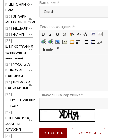
Ваше имя
*
И ЦЕПОЧКИ К
НИМ
[20]
ЗНАЧКИ
МЕТАЛЛИЧЕСКИЕ
Текст сообщения
*
[21]
МЕДАЛИ
[22]
ФЛАГИ
[23]
ШЕЛКОГРАФИЯ
(шевроны и
вымпелы)
[24]
"ФОЛЬГА"
И ПРОЧИЕ
НАШИВКИ
[25]
ПОВЯЗКИ
НАРУКАВНЫЕ
[26]
Символы на картинке
*
СОПУТСТВУЮЩИЕ
ТОВАРЫ
[27]
ПНЕВМАТИКА,
МАКЕТЫ
ОРУЖИЯ
[28]