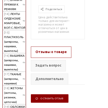
ПРЯЖКИ К
РЕМНЯМ
Поделиться
[14]
ЛЕНТЫ
Цена действительна
ОРДЕНСКИЕ
только для интернет-
МУАРОВЫЕ,
магазина и может
ВОП С ЛЕНТОЙ
отличаться от цен в
розничных магазинах
[15]
ПЛАСТИЗОЛЬ
(шевроны,
нашивки,
вымпелы)
Отзывы о товаре
[16]
ВЫШИВКА
(шевроны,
нашивки,
Задать вопрос
вымпелы)
[17]
ТКАНЫЕ
Дополнительно
(шевроны,
нашивки)
[18]
ЖЕТОНЫ
(жетоны,
резинки,
ОСТАВИТЬ ОТЗЫВ
цепочки)
[19]
ОБЛОЖКИ