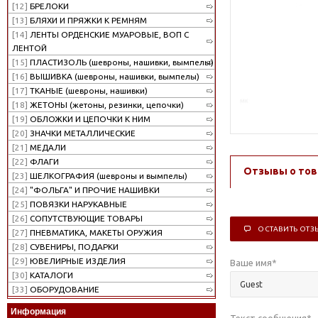
[12]
БРЕЛОКИ
[13]
БЛЯХИ И ПРЯЖКИ К РЕМНЯМ
[14]
ЛЕНТЫ ОРДЕНСКИЕ МУАРОВЫЕ, ВОП С
ЛЕНТОЙ
[15]
ПЛАСТИЗОЛЬ (шевроны, нашивки, вымпелы)
[16]
ВЫШИВКА (шевроны, нашивки, вымпелы)
[17]
ТКАНЫЕ (шевроны, нашивки)
[18]
ЖЕТОНЫ (жетоны, резинки, цепочки)
[19]
ОБЛОЖКИ И ЦЕПОЧКИ К НИМ
[20]
ЗНАЧКИ МЕТАЛЛИЧЕСКИЕ
[21]
МЕДАЛИ
[22]
ФЛАГИ
Отзывы о тов
[23]
ШЕЛКОГРАФИЯ (шевроны и вымпелы)
[24]
"ФОЛЬГА" И ПРОЧИЕ НАШИВКИ
[25]
ПОВЯЗКИ НАРУКАВНЫЕ
[26]
СОПУТСТВУЮЩИЕ ТОВАРЫ
ОСТАВИТЬ ОТЗ
[27]
ПНЕВМАТИКА, МАКЕТЫ ОРУЖИЯ
[28]
СУВЕНИРЫ, ПОДАРКИ
[29]
ЮВЕЛИРНЫЕ ИЗДЕЛИЯ
Ваше имя
*
[30]
КАТАЛОГИ
[33]
ОБОРУДОВАНИЕ
Информация
Текст сообщения
*