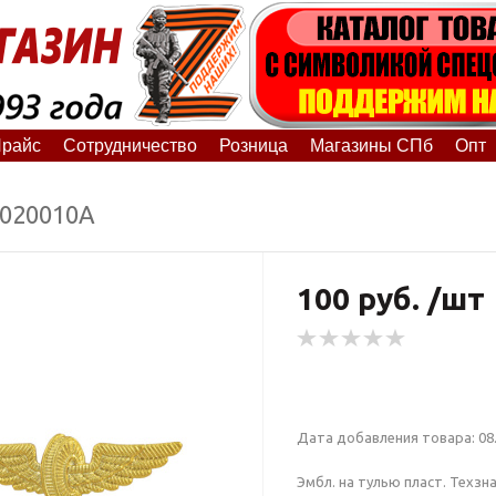
райс
Сотрудничество
Розница
Магазины СПб
Опт
8020010А
100 руб. /шт
Дата добавления товара: 08.
Эмбл. на тулью пласт. Техзн