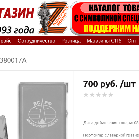
райс
Сотрудничество
Розница
Магазины СПб
Опт
8380017А
700 руб. /шт
Дата добавления товара: 08.
Портсигар с лазерной грави