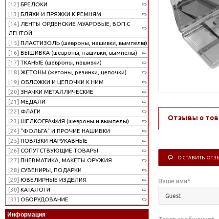
[12]
БРЕЛОКИ
[13]
БЛЯХИ И ПРЯЖКИ К РЕМНЯМ
[14]
ЛЕНТЫ ОРДЕНСКИЕ МУАРОВЫЕ, ВОП С
ЛЕНТОЙ
[15]
ПЛАСТИЗОЛЬ (шевроны, нашивки, вымпелы)
[16]
ВЫШИВКА (шевроны, нашивки, вымпелы)
[17]
ТКАНЫЕ (шевроны, нашивки)
[18]
ЖЕТОНЫ (жетоны, резинки, цепочки)
[19]
ОБЛОЖКИ И ЦЕПОЧКИ К НИМ
[20]
ЗНАЧКИ МЕТАЛЛИЧЕСКИЕ
[21]
МЕДАЛИ
[22]
ФЛАГИ
Отзывы о тов
[23]
ШЕЛКОГРАФИЯ (шевроны и вымпелы)
[24]
"ФОЛЬГА" И ПРОЧИЕ НАШИВКИ
[25]
ПОВЯЗКИ НАРУКАВНЫЕ
[26]
СОПУТСТВУЮЩИЕ ТОВАРЫ
ОСТАВИТЬ ОТЗ
[27]
ПНЕВМАТИКА, МАКЕТЫ ОРУЖИЯ
[28]
СУВЕНИРЫ, ПОДАРКИ
[29]
ЮВЕЛИРНЫЕ ИЗДЕЛИЯ
Ваше имя
*
[30]
КАТАЛОГИ
[33]
ОБОРУДОВАНИЕ
Информация
Текст сообщения
*