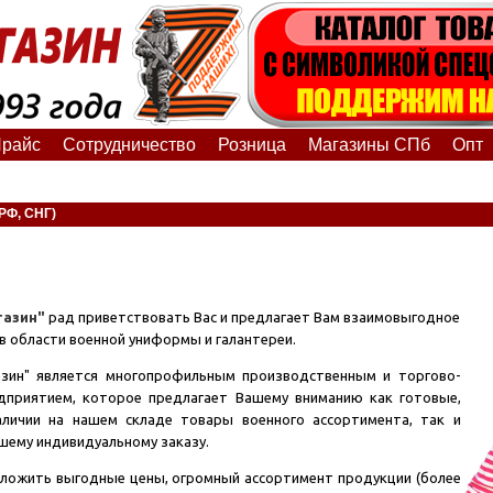
райс
Сотрудничество
Розница
Магазины СПб
Опт
РФ, СНГ)
газин"
рад приветствовать Вас и предлагает Вам взаимовыгодное
в области военной униформы и галантереи.
азин" является многопрофильным производственным и торгово-
дприятием, которое предлагает Вашему вниманию как готовые,
личии на нашем складе товары военного ассортимента, так и
шему индивидуальному заказу.
ложить выгодные цены, огромный ассортимент продукции (более