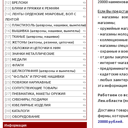
20000 наименова
[12]
БРЕЛОКИ
[13]
БЛЯХИ И ПРЯЖКИ К РЕМНЯМ
Если Вы предста
[14]
ЛЕНТЫ ОРДЕНСКИЕ МУАРОВЫЕ, ВОП С
- магазины во
ЛЕНТОЙ
магазины;
[15]
ПЛАСТИЗОЛЬ (шевроны, нашивки, вымпелы)
- оружейные маг
[16]
ВЫШИВКА (шевроны, нашивки, вымпелы)
- магазины моло
[17]
ТКАНЫЕ (шевроны, нашивки)
- коллекционные
[18]
ЖЕТОНЫ (жетоны, резинки, цепочки)
- магазины спец
[19]
ОБЛОЖКИ И ЦЕПОЧКИ К НИМ
- охранные и во
[20]
ЗНАЧКИ МЕТАЛЛИЧЕСКИЕ
- отделы закупо
[21]
МЕДАЛИ
- интернет-мага
[22]
ФЛАГИ
- предпринимате
[23]
ШЕЛКОГРАФИЯ (шевроны и вымпелы)
- кадетские клас
[24]
"ФОЛЬГА" И ПРОЧИЕ НАШИВКИ
- любых заинтер
[25]
ПОВЯЗКИ НАРУКАВНЫЕ
эта информация 
[26]
СОПУТСТВУЮЩИЕ ТОВАРЫ
[27]
ПНЕВМАТИКА, МАКЕТЫ ОРУЖИЯ
Работаем со в
[28]
СУВЕНИРЫ, ПОДАРКИ
Лен.области (
[29]
ЮВЕЛИРНЫЕ ИЗДЕЛИЯ
Доставка товара
[30]
КАТАЛОГИ
фирмы, которые
[33]
ОБОРУДОВАНИЕ
20000 рублей
.
Информация