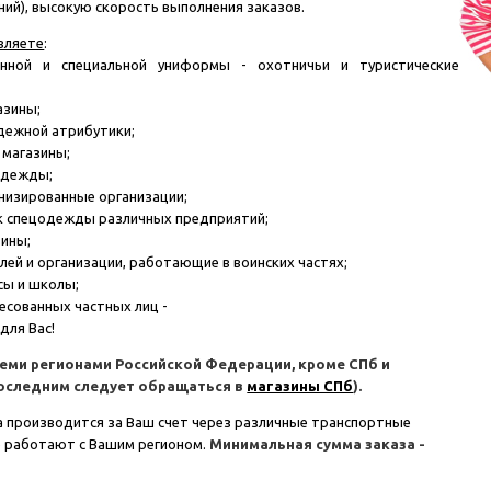
ний), высокую скорость выполнения заказов.
вляете
:
енной и специальной униформы - охотничьи и туристические
азины;
дежной атрибутики;
 магазины;
одежды;
енизированные организации;
к спецодежды различных предприятий;
зины;
лей и организации, работающие в воинских частях;
сы и школы;
есованных частных лиц -
для Вас!
семи регионами Российской Федерации, кроме СПб и
последним следует обращаться в
магазины СПб
).
 производится за Ваш счет через различные транспортные
 работают с Вашим регионом.
Минимальная сумма заказа -