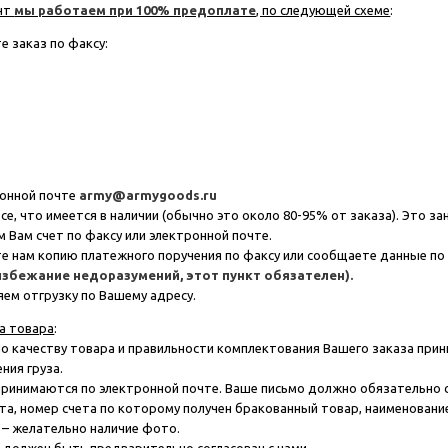
нт
мы работаем при 100% предоплате
, по следующей схеме
:
е заказ по факсу:
ронной почте
army@armygoods.ru
се, что имеется в наличии (обычно это около 80-95% от заказа). Это за
м Вам счет по факсу или электронной почте.
те нам копию платежного поручения по факсу или сообщаете данные по
избежание недоразумений, этот пункт обязателен).
яем отгрузку по Вашему адресу.
а товара
:
 по качеству товара и правильности комплектования Вашего заказа при
ния груза.
 принимаются по электронной почте. Ваше письмо должно обязательн
а, номер счета по которому получен бракованный товар, наименование
– желательно наличие фото.