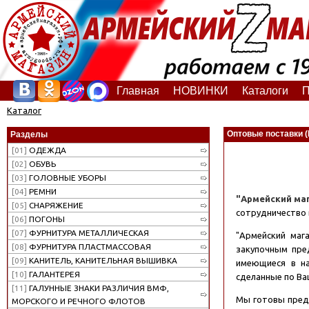
Главная
НОВИНКИ
Каталоги
П
Каталог
Оптовые поставки (
Разделы
[01]
ОДЕЖДА
[02]
ОБУВЬ
[03]
ГОЛОВНЫЕ УБОРЫ
[04]
РЕМНИ
"Армейский ма
[05]
СНАРЯЖЕНИЕ
сотрудничество 
[06]
ПОГОНЫ
[07]
ФУРНИТУРА МЕТАЛЛИЧЕСКАЯ
"Армейский маг
[08]
ФУРНИТУРА ПЛАСТМАССОВАЯ
закупочным пре
[09]
КАНИТЕЛЬ, КАНИТЕЛЬНАЯ ВЫШИВКА
имеющиеся в на
[10]
ГАЛАНТЕРЕЯ
сделанные по Ва
[11]
ГАЛУННЫЕ ЗНАКИ РАЗЛИЧИЯ ВМФ,
Мы готовы пред
МОРСКОГО И РЕЧНОГО ФЛОТОВ