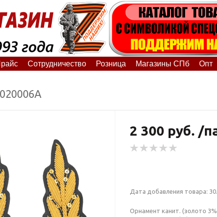
райс
Сотрудничество
Розница
Магазины СПб
Опт
9020006А
2 300 руб. /п
Дата добавления товара: 30.
Орнамент канит. (золото 3%