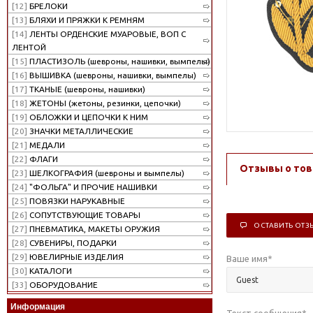
[12]
БРЕЛОКИ
[13]
БЛЯХИ И ПРЯЖКИ К РЕМНЯМ
[14]
ЛЕНТЫ ОРДЕНСКИЕ МУАРОВЫЕ, ВОП С
ЛЕНТОЙ
[15]
ПЛАСТИЗОЛЬ (шевроны, нашивки, вымпелы)
[16]
ВЫШИВКА (шевроны, нашивки, вымпелы)
[17]
ТКАНЫЕ (шевроны, нашивки)
[18]
ЖЕТОНЫ (жетоны, резинки, цепочки)
[19]
ОБЛОЖКИ И ЦЕПОЧКИ К НИМ
[20]
ЗНАЧКИ МЕТАЛЛИЧЕСКИЕ
[21]
МЕДАЛИ
[22]
ФЛАГИ
Отзывы о тов
[23]
ШЕЛКОГРАФИЯ (шевроны и вымпелы)
[24]
"ФОЛЬГА" И ПРОЧИЕ НАШИВКИ
[25]
ПОВЯЗКИ НАРУКАВНЫЕ
[26]
СОПУТСТВУЮЩИЕ ТОВАРЫ
ОСТАВИТЬ ОТЗ
[27]
ПНЕВМАТИКА, МАКЕТЫ ОРУЖИЯ
[28]
СУВЕНИРЫ, ПОДАРКИ
[29]
ЮВЕЛИРНЫЕ ИЗДЕЛИЯ
Ваше имя
*
[30]
КАТАЛОГИ
[33]
ОБОРУДОВАНИЕ
Информация
Текст сообщения
*