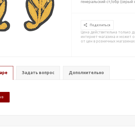
генеральский ст/обр (серый 
Поделиться
Цена действительна только д
интернет-магазина и может о
от цен в розничных магазинах
аре
Задать вопрос
Дополнительно
ЫВ