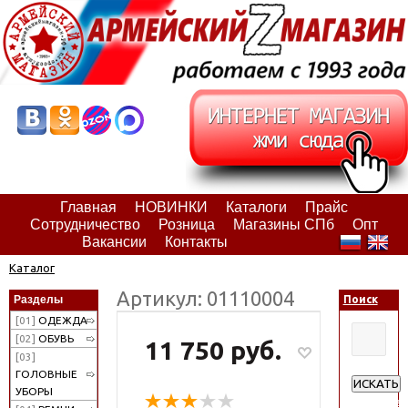
Главная
НОВИНКИ
Каталоги
Прайс
Сотрудничество
Розница
Магазины СПб
Опт
Вакансии
Контакты
Каталог
Артикул: 01110004
Разделы
Поиск
[01]
ОДЕЖДА
[02]
ОБУВЬ
11 750 руб.
[03]
ГОЛОВНЫЕ
ИСКАТЬ
УБОРЫ
Расширен