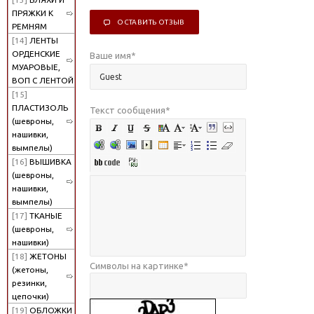
ПРЯЖКИ К
ОСТАВИТЬ ОТЗЫВ
РЕМНЯМ
[14]
ЛЕНТЫ
ОРДЕНСКИЕ
Ваше имя
*
МУАРОВЫЕ,
ВОП С ЛЕНТОЙ
[15]
ПЛАСТИЗОЛЬ
Текст сообщения
*
(шевроны,
нашивки,
вымпелы)
[16]
ВЫШИВКА
(шевроны,
нашивки,
вымпелы)
[17]
ТКАНЫЕ
(шевроны,
нашивки)
[18]
ЖЕТОНЫ
Символы на картинке
*
(жетоны,
резинки,
цепочки)
[19]
ОБЛОЖКИ