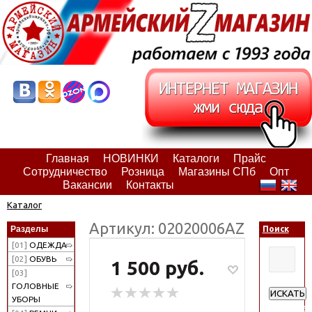
Главная
НОВИНКИ
Каталоги
Прайс
Сотрудничество
Розница
Магазины СПб
Опт
Вакансии
Контакты
Каталог
Артикул: 02020006АZ
Разделы
Поиск
[01]
ОДЕЖДА
[02]
ОБУВЬ
1 500 руб.
[03]
ГОЛОВНЫЕ
ИСКАТЬ
УБОРЫ
Расширен