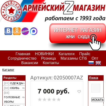
Главная
НОВИНКИ
Каталоги
Прайс
Сотрудничество
Розница
Магазины СПб
Опт
Вакансии
Контакты
Каталог
Артикул: 02050007АZ
Разделы
Поиск
[01]
ОДЕЖДА
[02]
ОБУВЬ
7 000 руб.
[03]
ГОЛОВНЫЕ
ИСКАТЬ
УБОРЫ
Расширен