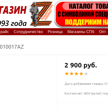
райс
Сотрудничество
Розница
Магазины СПб
Опт
1010017АZ
2 900 руб.
Дата добавления товара: 31.
Костюм лет. BDU (на пуг) тк