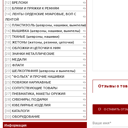
[12]
БРЕЛОКИ
[13]
БЛЯХИ И ПРЯЖКИ К РЕМНЯМ
[14]
ЛЕНТЫ ОРДЕНСКИЕ МУАРОВЫЕ, ВОП С
ЛЕНТОЙ
[15]
ПЛАСТИЗОЛЬ (шевроны, нашивки, вымпелы)
[16]
ВЫШИВКА (шевроны, нашивки, вымпелы)
[17]
ТКАНЫЕ (шевроны, нашивки)
[18]
ЖЕТОНЫ (жетоны, резинки, цепочки)
[19]
ОБЛОЖКИ И ЦЕПОЧКИ К НИМ
[20]
ЗНАЧКИ МЕТАЛЛИЧЕСКИЕ
[21]
МЕДАЛИ
[22]
ФЛАГИ
[23]
ШЕЛКОГРАФИЯ (шевроны и вымпелы)
[24]
"ФОЛЬГА" И ПРОЧИЕ НАШИВКИ
[25]
ПОВЯЗКИ НАРУКАВНЫЕ
Отзывы о тов
[26]
СОПУТСТВУЮЩИЕ ТОВАРЫ
[27]
ПНЕВМАТИКА, МАКЕТЫ ОРУЖИЯ
[28]
СУВЕНИРЫ, ПОДАРКИ
[29]
ЮВЕЛИРНЫЕ ИЗДЕЛИЯ
ОСТАВИТЬ ОТЗ
[30]
КАТАЛОГИ
[33]
ОБОРУДОВАНИЕ
Ваше имя
*
Информация