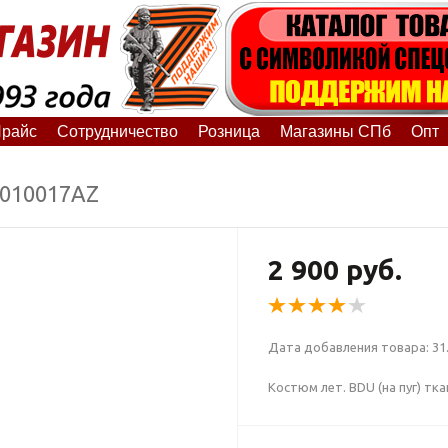
райс
Сотрудничество
Розница
Магазины СПб
Опт
1010017АZ
2 900 руб.
Дата добавления товара: 31.
Костюм лет. BDU (на пуг) тк