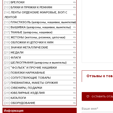
[12]
БРЕЛОКИ
[13]
БЛЯХИ И ПРЯЖКИ К РЕМНЯМ
[14]
ЛЕНТЫ ОРДЕНСКИЕ МУАРОВЫЕ, ВОП С
ЛЕНТОЙ
[15]
ПЛАСТИЗОЛЬ (шевроны, нашивки, вымпелы)
[16]
ВЫШИВКА (шевроны, нашивки, вымпелы)
[17]
ТКАНЫЕ (шевроны, нашивки)
[18]
ЖЕТОНЫ (жетоны, резинки, цепочки)
[19]
ОБЛОЖКИ И ЦЕПОЧКИ К НИМ
[20]
ЗНАЧКИ МЕТАЛЛИЧЕСКИЕ
[21]
МЕДАЛИ
[22]
ФЛАГИ
[23]
ШЕЛКОГРАФИЯ (шевроны и вымпелы)
[24]
"ФОЛЬГА" И ПРОЧИЕ НАШИВКИ
[25]
ПОВЯЗКИ НАРУКАВНЫЕ
Отзывы о тов
[26]
СОПУТСТВУЮЩИЕ ТОВАРЫ
[27]
ПНЕВМАТИКА, МАКЕТЫ ОРУЖИЯ
[28]
СУВЕНИРЫ, ПОДАРКИ
[29]
ЮВЕЛИРНЫЕ ИЗДЕЛИЯ
ОСТАВИТЬ ОТЗ
[30]
КАТАЛОГИ
[33]
ОБОРУДОВАНИЕ
Ваше имя
*
Информация