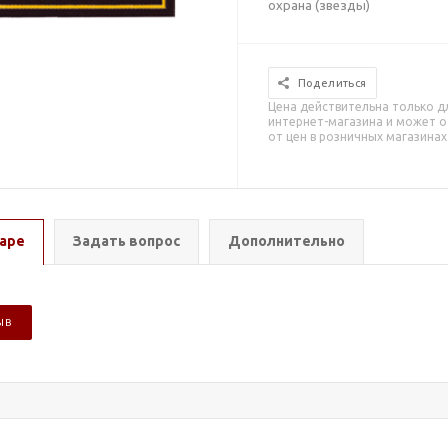
охрана (звезды)
Поделиться
Цена действительна только д
интернет-магазина и может о
от цен в розничных магазинах
аре
Задать вопрос
Дополнительно
ЫВ