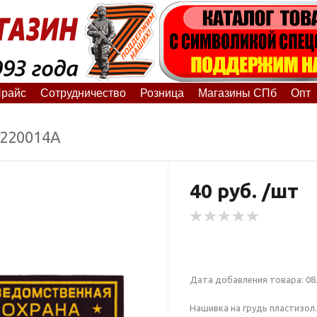
райс
Сотрудничество
Розница
Магазины СПб
Опт
5220014А
40 руб. /шт
Дата добавления товара: 08.
Нашивка на грудь пластизол