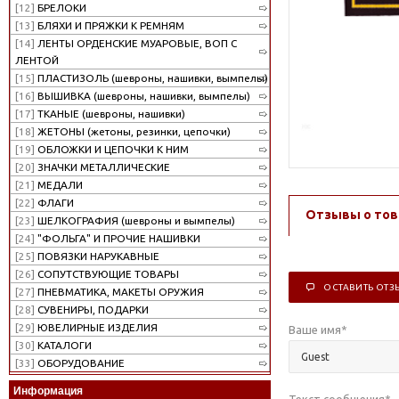
[12]
БРЕЛОКИ
[13]
БЛЯХИ И ПРЯЖКИ К РЕМНЯМ
[14]
ЛЕНТЫ ОРДЕНСКИЕ МУАРОВЫЕ, ВОП С
ЛЕНТОЙ
[15]
ПЛАСТИЗОЛЬ (шевроны, нашивки, вымпелы)
[16]
ВЫШИВКА (шевроны, нашивки, вымпелы)
[17]
ТКАНЫЕ (шевроны, нашивки)
[18]
ЖЕТОНЫ (жетоны, резинки, цепочки)
[19]
ОБЛОЖКИ И ЦЕПОЧКИ К НИМ
[20]
ЗНАЧКИ МЕТАЛЛИЧЕСКИЕ
[21]
МЕДАЛИ
[22]
ФЛАГИ
Отзывы о тов
[23]
ШЕЛКОГРАФИЯ (шевроны и вымпелы)
[24]
"ФОЛЬГА" И ПРОЧИЕ НАШИВКИ
[25]
ПОВЯЗКИ НАРУКАВНЫЕ
[26]
СОПУТСТВУЮЩИЕ ТОВАРЫ
ОСТАВИТЬ ОТЗ
[27]
ПНЕВМАТИКА, МАКЕТЫ ОРУЖИЯ
[28]
СУВЕНИРЫ, ПОДАРКИ
[29]
ЮВЕЛИРНЫЕ ИЗДЕЛИЯ
Ваше имя
*
[30]
КАТАЛОГИ
[33]
ОБОРУДОВАНИЕ
Информация
Текст сообщения
*