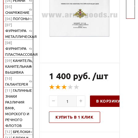
[04]
РЕМНИ
пои
[05]
СНАРЯЖЕНИЕ
[06]
ПОГОНЫ
[07]
ФУРНИТУРА
МЕТАЛЛИЧЕСКАЯ
[08]
ФУРНИТУРА
ПЛАСТМАССОВАЯ
[09]
КАНИТЕЛЬ,
КАНИТЕЛЬНАЯ
ВЫШИВКА
1 400 руб. /шт
[10]
ГАЛАНТЕРЕЯ
[11]
ГАЛУННЫЕ
ЗНАКИ
В КОРЗИНУ
РАЗЛИЧИЯ
ВМФ,
МОРСКОГО И
КУПИТЬ В 1 КЛИК
РЕЧНОГО
ФЛОТОВ
[12]
БРЕЛОКИ
[13]
БЛЯХИ И