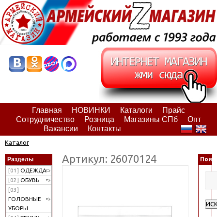
Главная
НОВИНКИ
Каталоги
Прайс
Сотрудничество
Розница
Магазины СПб
Опт
Вакансии
Контакты
Каталог
Артикул: 26070124
Разделы
Поис
[01]
ОДЕЖДА
[02]
ОБУВЬ
[03]
ГОЛОВНЫЕ
ИС
УБОРЫ
Рас