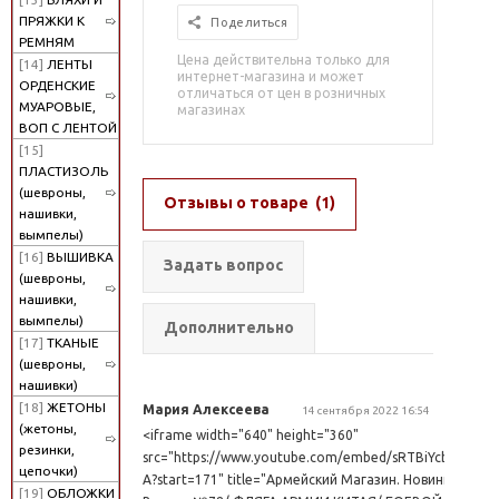
ПРЯЖКИ К
Поделиться
РЕМНЯМ
Цена действительна только для
[14]
ЛЕНТЫ
интернет-магазина и может
ОРДЕНСКИЕ
отличаться от цен в розничных
МУАРОВЫЕ,
магазинах
ВОП С ЛЕНТОЙ
[15]
ПЛАСТИЗОЛЬ
(шевроны,
Отзывы о товаре
(1)
нашивки,
вымпелы)
[16]
ВЫШИВКА
Задать вопрос
(шевроны,
нашивки,
вымпелы)
Дополнительно
[17]
ТКАНЫЕ
(шевроны,
нашивки)
[18]
ЖЕТОНЫ
Мария Алексеева
14 сентября 2022 16:54
(жетоны,
<iframe width="640" height="360"
резинки,
src="https://www.youtube.com/embed/sRTBiYcb8-
цепочки)
A?start=171" title="Армейский Магазин. Новинки.
[19]
ОБЛОЖКИ