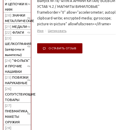
Выпуск №78/ ФЛЯГА АРМИИ КИТАЯ/ БОЕВОЙ
И ЦЕПОЧКИ К
УСТАВ Ч.2 / МАГНИТЫ ВИНИЛОВЫЕ"
НИМ
frameborder="0" allow="accelerometer; autoplay;
[20]
ЗНАЧКИ
clipboard-write; encrypted-media; gyroscope;
МЕТАЛЛИЧЕСКИЕ
picture-in-picture" allowfullscreen></iframe>
[21]
МЕДАЛИ
Имя
Цитировать
[22]
ФЛАГИ
[23]
ШЕЛКОГРАФИЯ
ОСТАВИТЬ ОТЗЫВ
(шевроны и
вымпелы)
[24]
"ФОЛЬГА"
И ПРОЧИЕ
НАШИВКИ
[25]
ПОВЯЗКИ
НАРУКАВНЫЕ
[26]
СОПУТСТВУЮЩИЕ
ТОВАРЫ
[27]
ПНЕВМАТИКА,
МАКЕТЫ
ОРУЖИЯ
[28]