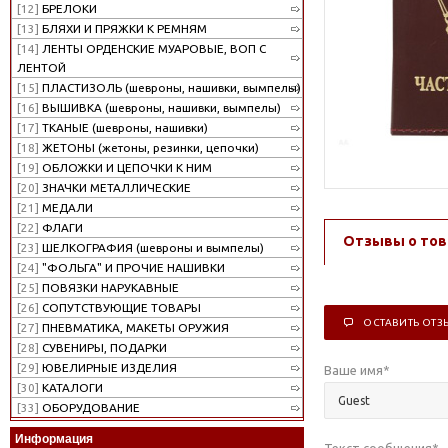
[12]
БРЕЛОКИ
[13]
БЛЯХИ И ПРЯЖКИ К РЕМНЯМ
[14]
ЛЕНТЫ ОРДЕНСКИЕ МУАРОВЫЕ, ВОП С
ЛЕНТОЙ
[15]
ПЛАСТИЗОЛЬ (шевроны, нашивки, вымпелы)
[16]
ВЫШИВКА (шевроны, нашивки, вымпелы)
[17]
ТКАНЫЕ (шевроны, нашивки)
[18]
ЖЕТОНЫ (жетоны, резинки, цепочки)
[19]
ОБЛОЖКИ И ЦЕПОЧКИ К НИМ
[20]
ЗНАЧКИ МЕТАЛЛИЧЕСКИЕ
[21]
МЕДАЛИ
[22]
ФЛАГИ
Отзывы о тов
[23]
ШЕЛКОГРАФИЯ (шевроны и вымпелы)
[24]
"ФОЛЬГА" И ПРОЧИЕ НАШИВКИ
[25]
ПОВЯЗКИ НАРУКАВНЫЕ
[26]
СОПУТСТВУЮЩИЕ ТОВАРЫ
ОСТАВИТЬ ОТЗ
[27]
ПНЕВМАТИКА, МАКЕТЫ ОРУЖИЯ
[28]
СУВЕНИРЫ, ПОДАРКИ
[29]
ЮВЕЛИРНЫЕ ИЗДЕЛИЯ
Ваше имя
*
[30]
КАТАЛОГИ
[33]
ОБОРУДОВАНИЕ
Информация
Текст сообщения
*