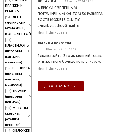
ВИТАЛИЙ
28 марта 2024 19:16
ПРЯЖКИ К
А БРЮКИ С ЗЕЛЕННЫМ
РЕМНЯМ
ПОГРАНИЧНЫМ КАНТОМ 56 РАЗМЕРА
[14]
ЛЕНТЫ
РОСТ5 МОЖЕТЕ СШИТЬ?
ОРДЕНСКИЕ
e-mail: vlapshov@mail.ru
МУАРОВЫЕ,
Имя
Цитировать
ВОП С ЛЕНТОЙ
[15]
Мария Алексеева
ПЛАСТИЗОЛЬ
10 апреля 2024 13:49
(шевроны,
Здравствуйте. Это акционный товар,
нашивки,
отшивать его больше не планируем.
вымпелы)
[16]
ВЫШИВКА
Имя
Цитировать
(шевроны,
нашивки,
вымпелы)
ОСТАВИТЬ ОТЗЫВ
[17]
ТКАНЫЕ
(шевроны,
нашивки)
[18]
ЖЕТОНЫ
(жетоны,
резинки,
цепочки)
[19]
ОБЛОЖКИ