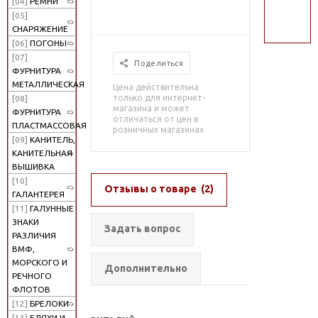
[04]
РЕМНИ
поиск
[05]
СНАРЯЖЕНИЕ
[06]
ПОГОНЫ
[07]
Поделиться
ФУРНИТУРА
МЕТАЛЛИЧЕСКАЯ
Цена действительна
только для интернет-
[08]
магазина и может
ФУРНИТУРА
отличаться от цен в
ПЛАСТМАССОВАЯ
розничных магазинах
[09]
КАНИТЕЛЬ,
КАНИТЕЛЬНАЯ
ВЫШИВКА
[10]
Отзывы о товаре
(2)
ГАЛАНТЕРЕЯ
[11]
ГАЛУННЫЕ
ЗНАКИ
Задать вопрос
РАЗЛИЧИЯ
ВМФ,
МОРСКОГО И
Дополнительно
РЕЧНОГО
ФЛОТОВ
[12]
БРЕЛОКИ
[13]
БЛЯХИ И