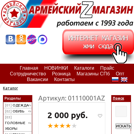
Главная
НОВИНКИ
Каталоги
Прайс
Сотрудничество
Розница
Магазины СПб
Опт
Вакансии
Контакты
Каталог
Артикул: 01110001АZ
Разделы
Поиск
[01]
ОДЕЖДА
[02]
ОБУВЬ
2 000 руб.
[03]
ГОЛОВНЫЕ
ИСКАТЬ
УБОРЫ
Расширен