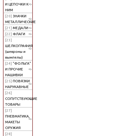
И ЦЕПОЧКИ К
НИМ
[20]
ЗНАЧКИ
МЕТАЛЛИЧЕСКИЕ
[21]
МЕДАЛИ
[22]
ФЛАГИ
[23]
ШЕЛКОГРАФИЯ
(шевроны и
вымпелы)
[24]
"ФОЛЬГА"
И ПРОЧИЕ
НАШИВКИ
[25]
ПОВЯЗКИ
НАРУКАВНЫЕ
[26]
СОПУТСТВУЮЩИЕ
ТОВАРЫ
[27]
ПНЕВМАТИКА,
МАКЕТЫ
ОРУЖИЯ
[28]