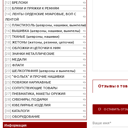
[12]
БРЕЛОКИ
[13]
БЛЯХИ И ПРЯЖКИ К РЕМНЯМ
[14]
ЛЕНТЫ ОРДЕНСКИЕ МУАРОВЫЕ, ВОП С
ЛЕНТОЙ
[15]
ПЛАСТИЗОЛЬ (шевроны, нашивки, вымпелы)
[16]
ВЫШИВКА (шевроны, нашивки, вымпелы)
[17]
ТКАНЫЕ (шевроны, нашивки)
[18]
ЖЕТОНЫ (жетоны, резинки, цепочки)
[19]
ОБЛОЖКИ И ЦЕПОЧКИ К НИМ
[20]
ЗНАЧКИ МЕТАЛЛИЧЕСКИЕ
[21]
МЕДАЛИ
[22]
ФЛАГИ
[23]
ШЕЛКОГРАФИЯ (шевроны и вымпелы)
[24]
"ФОЛЬГА" И ПРОЧИЕ НАШИВКИ
[25]
ПОВЯЗКИ НАРУКАВНЫЕ
Отзывы о тов
[26]
СОПУТСТВУЮЩИЕ ТОВАРЫ
[27]
ПНЕВМАТИКА, МАКЕТЫ ОРУЖИЯ
[28]
СУВЕНИРЫ, ПОДАРКИ
[29]
ЮВЕЛИРНЫЕ ИЗДЕЛИЯ
ОСТАВИТЬ ОТЗ
[30]
КАТАЛОГИ
[33]
ОБОРУДОВАНИЕ
Ваше имя
*
Информация