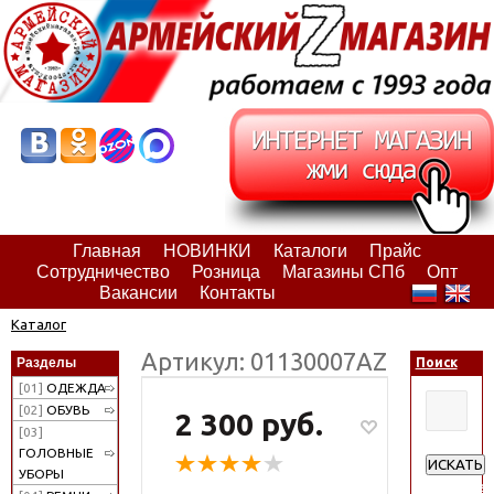
Главная
НОВИНКИ
Каталоги
Прайс
Сотрудничество
Розница
Магазины СПб
Опт
Вакансии
Контакты
Каталог
Артикул: 01130007АZ
Разделы
Поиск
[01]
ОДЕЖДА
[02]
ОБУВЬ
2 300 руб.
[03]
ГОЛОВНЫЕ
ИСКАТЬ
УБОРЫ
Расширен