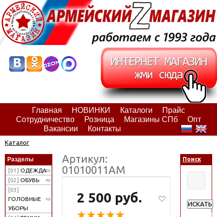
Главная
НОВИНКИ
Каталоги
Прайс
Сотрудничество
Розница
Магазины СПб
Опт
Вакансии
Контакты
Каталог
Артикул:
Разделы
Поиск
01010011АМ
[01]
ОДЕЖДА
[02]
ОБУВЬ
[03]
2 500 руб.
ГОЛОВНЫЕ
ИСКАТЬ
УБОРЫ
Расширен