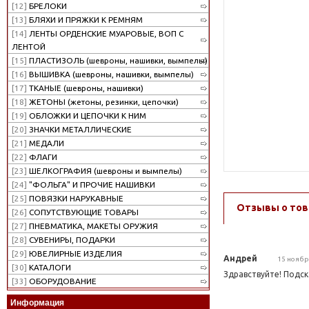
[12]
БРЕЛОКИ
[13]
БЛЯХИ И ПРЯЖКИ К РЕМНЯМ
[14]
ЛЕНТЫ ОРДЕНСКИЕ МУАРОВЫЕ, ВОП С
ЛЕНТОЙ
[15]
ПЛАСТИЗОЛЬ (шевроны, нашивки, вымпелы)
[16]
ВЫШИВКА (шевроны, нашивки, вымпелы)
[17]
ТКАНЫЕ (шевроны, нашивки)
[18]
ЖЕТОНЫ (жетоны, резинки, цепочки)
[19]
ОБЛОЖКИ И ЦЕПОЧКИ К НИМ
[20]
ЗНАЧКИ МЕТАЛЛИЧЕСКИЕ
[21]
МЕДАЛИ
[22]
ФЛАГИ
[23]
ШЕЛКОГРАФИЯ (шевроны и вымпелы)
[24]
"ФОЛЬГА" И ПРОЧИЕ НАШИВКИ
[25]
ПОВЯЗКИ НАРУКАВНЫЕ
Отзывы о тов
[26]
СОПУТСТВУЮЩИЕ ТОВАРЫ
[27]
ПНЕВМАТИКА, МАКЕТЫ ОРУЖИЯ
[28]
СУВЕНИРЫ, ПОДАРКИ
[29]
ЮВЕЛИРНЫЕ ИЗДЕЛИЯ
Андрей
15 ноябр
[30]
КАТАЛОГИ
Здравствуйте! Подск
[33]
ОБОРУДОВАНИЕ
Информация