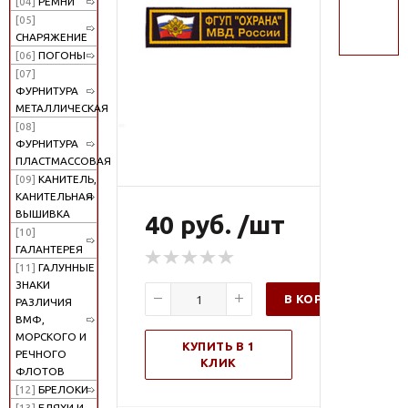
[04]
РЕМНИ
поиск
[05]
СНАРЯЖЕНИЕ
[06]
ПОГОНЫ
[07]
ФУРНИТУРА
МЕТАЛЛИЧЕСКАЯ
[08]
ФУРНИТУРА
ПЛАСТМАССОВАЯ
[09]
КАНИТЕЛЬ,
КАНИТЕЛЬНАЯ
ВЫШИВКА
40 руб. /шт
[10]
ГАЛАНТЕРЕЯ
[11]
ГАЛУННЫЕ
ЗНАКИ
В КОРЗИНУ
РАЗЛИЧИЯ
ВМФ,
МОРСКОГО И
КУПИТЬ В 1
РЕЧНОГО
КЛИК
ФЛОТОВ
[12]
БРЕЛОКИ
[13]
БЛЯХИ И