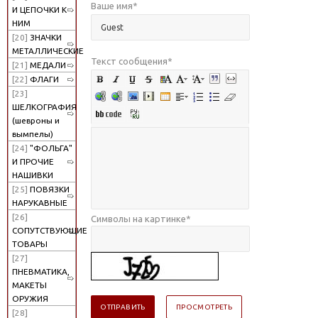
Ваше имя
*
И ЦЕПОЧКИ К
НИМ
[20]
ЗНАЧКИ
МЕТАЛЛИЧЕСКИЕ
Текст сообщения
*
[21]
МЕДАЛИ
[22]
ФЛАГИ
[23]
ШЕЛКОГРАФИЯ
(шевроны и
вымпелы)
[24]
"ФОЛЬГА"
И ПРОЧИЕ
НАШИВКИ
[25]
ПОВЯЗКИ
НАРУКАВНЫЕ
[26]
Символы на картинке
*
СОПУТСТВУЮЩИЕ
ТОВАРЫ
[27]
ПНЕВМАТИКА,
МАКЕТЫ
ОРУЖИЯ
[28]