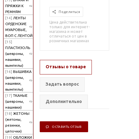
ПРЯЖКИ К
РЕМНЯМ
Поделиться
[14]
ЛЕНТЫ
Цена действительна
ОРДЕНСКИЕ
только для интернет-
МУАРОВЫЕ,
магазина и может
ВОП С ЛЕНТОЙ
отличаться от цен в
розничных магазинах
[15]
ПЛАСТИЗОЛЬ
(шевроны,
нашивки,
вымпелы)
Отзывы о товаре
[16]
ВЫШИВКА
(шевроны,
нашивки,
Задать вопрос
вымпелы)
[17]
ТКАНЫЕ
Дополнительно
(шевроны,
нашивки)
[18]
ЖЕТОНЫ
(жетоны,
резинки,
ОСТАВИТЬ ОТЗЫВ
цепочки)
[19]
ОБЛОЖКИ