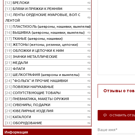
[12]
БРЕЛОКИ
[13]
БЛЯХИ И ПРЯЖКИ К РЕМНЯМ
[14]
ЛЕНТЫ ОРДЕНСКИЕ МУАРОВЫЕ, ВОП С
ЛЕНТОЙ
[15]
ПЛАСТИЗОЛЬ (шевроны, нашивки, вымпелы)
[16]
ВЫШИВКА (шевроны, нашивки, вымпелы)
[17]
ТКАНЫЕ (шевроны, нашивки)
[18]
ЖЕТОНЫ (жетоны, резинки, цепочки)
[19]
ОБЛОЖКИ И ЦЕПОЧКИ К НИМ
[20]
ЗНАЧКИ МЕТАЛЛИЧЕСКИЕ
[21]
МЕДАЛИ
[22]
ФЛАГИ
[23]
ШЕЛКОГРАФИЯ (шевроны и вымпелы)
[24]
"ФОЛЬГА" И ПРОЧИЕ НАШИВКИ
[25]
ПОВЯЗКИ НАРУКАВНЫЕ
Отзывы о тов
[26]
СОПУТСТВУЮЩИЕ ТОВАРЫ
[27]
ПНЕВМАТИКА, МАКЕТЫ ОРУЖИЯ
[28]
СУВЕНИРЫ, ПОДАРКИ
[29]
ЮВЕЛИРНЫЕ ИЗДЕЛИЯ
ОСТАВИТЬ ОТЗ
[30]
КАТАЛОГИ
[33]
ОБОРУДОВАНИЕ
Ваше имя
*
Информация