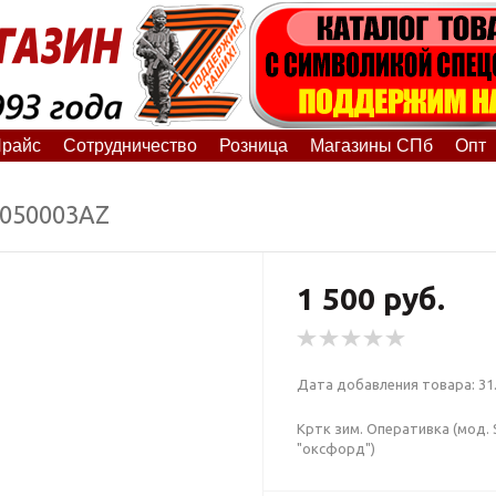
райс
Сотрудничество
Розница
Магазины СПб
Опт
1050003АZ
1 500 руб.
Дата добавления товара: 31.
Кртк зим. Оперативка (мод. S
"оксфорд")