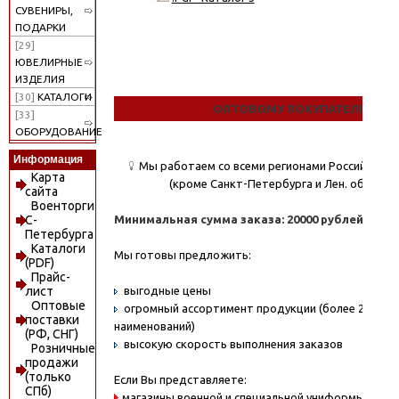
СУВЕНИРЫ,
ПОДАРКИ
[29]
ЮВЕЛИРНЫЕ
ИЗДЕЛИЯ
[30]
КАТАЛОГИ
ОПТОВОМУ ПОКУПАТЕЛЮ
[33]
ОБОРУДОВАНИЕ
Информация
Мы работаем со всеми регионами Российской
Карта
(кроме Санкт-Петербурга и Лен. области)
сайта
Военторги
Минимальная сумма заказа: 20000 рублей.
С-
Петербурга
Каталоги
Мы готовы предложить:
(PDF)
Прайс-
выгодные цены
лист
Оптовые
огромный ассортимент продукции (более 20000
поставки
наименований)
(РФ, СНГ)
высокую скорость выполнения заказов
Розничные
продажи
(только
Если Вы представляете:
СПб)
магазины военной и специальной униформы - охо