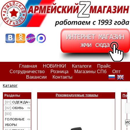
Главная
НОВИНКИ
Каталоги
Прайс
Сотрудничество
Розница
Магазины СПб
Опт
Вакансии
Контакты
Каталог
Рекомендуемые товары
Разделы
Пои
[01]
ОДЕЖДА
[02]
ОБУВЬ
[03]
ГОЛОВНЫЕ
И
УБОРЫ
Ра