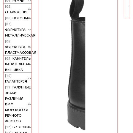
[04]
РЕМНИ
по
[05]
СНАРЯЖЕНИЕ
[06]
ПОГОНЫ
[07]
ФУРНИТУРА
МЕТАЛЛИЧЕСКАЯ
[08]
ФУРНИТУРА
ПЛАСТМАССОВАЯ
[09]
КАНИТЕЛЬ,
КАНИТЕЛЬНАЯ
ВЫШИВКА
[10]
ГАЛАНТЕРЕЯ
[11]
ГАЛУННЫЕ
ЗНАКИ
РАЗЛИЧИЯ
ВМФ,
МОРСКОГО И
РЕЧНОГО
ФЛОТОВ
[12]
БРЕЛОКИ
[13]
БЛЯХИ И