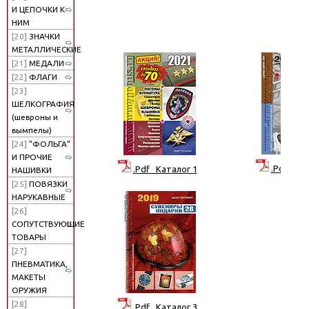
И ЦЕПОЧКИ К
НИМ
[20]
ЗНАЧКИ
МЕТАЛЛИЧЕСКИЕ
[21]
МЕДАЛИ
[22]
ФЛАГИ
[23]
ШЕЛКОГРАФИЯ
(шевроны и
вымпелы)
[24]
"ФОЛЬГА"
И ПРОЧИЕ
.Pdf Кат
.Pdf Каталог 1
НАШИВКИ
[25]
ПОВЯЗКИ
НАРУКАВНЫЕ
[26]
СОПУТСТВУЮЩИЕ
ТОВАРЫ
[27]
ПНЕВМАТИКА,
МАКЕТЫ
ОРУЖИЯ
[28]
.Pdf Каталог 3