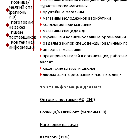
Розница/
туристические магазины
мелкий опт
оружейные магазины
(регионы
РФ)
магазины молодежной атрибутики
Изготовим
коллекционные магазины
на заказ
магазины спецодежды
Ищем
охранные и военизированные организации
поставщиков
Контактная
отделы закупок спецодежды различных предпри
информация
интернет-магазины
предпринимателей и организации, работающие в
частях
кадетские классы и школы
любых заинтересованных частных лиц -
то эта информация для Вас!
Оптовые поставки (РФ, СНГ)
Розница/мелкий опт (регионы РФ)
Изготовим на заказ
Каталоги (.PDF)