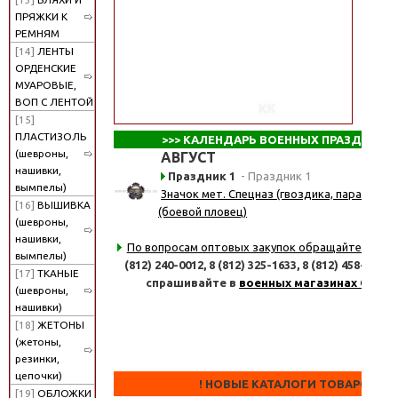
ПРЯЖКИ К
РЕМНЯМ
[14]
ЛЕНТЫ
ОРДЕНСКИЕ
МУАРОВЫЕ,
ВОП С ЛЕНТОЙ
[15]
ПЛАСТИЗОЛЬ
>>>
КАЛЕНДАРЬ ВОЕННЫХ ПРАЗДНИКО
(шевроны,
АВГУСТ
нашивки,
Праздник 1
- Праздник 1
вымпелы)
Значок мет. Спецназ (гвоздика, парашют, 
[16]
ВЫШИВКА
(боевой пловец)
(шевроны,
нашивки,
По вопросам оптовых закупок обращайтесь
по 
вымпелы)
(812) 240-0012,
8 (812) 325-1633,
8 (812) 458-8347
[17]
ТКАНЫЕ
спрашивайте в
военных магазинах СПб
(шевроны,
нашивки)
[18]
ЖЕТОНЫ
(жетоны,
резинки,
цепочки)
! НОВЫЕ КАТАЛОГИ ТОВАРОВ !
[19]
ОБЛОЖКИ