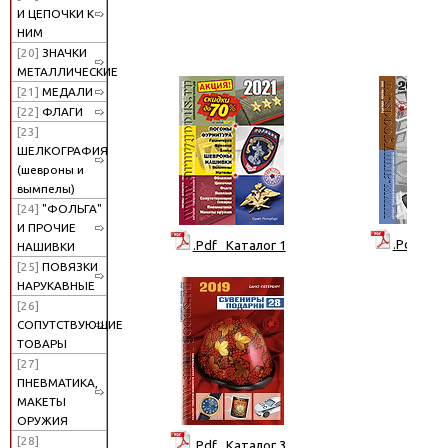
И ЦЕПОЧКИ К
НИМ
[20]
ЗНАЧКИ
МЕТАЛЛИЧЕСКИЕ
[21]
МЕДАЛИ
[22]
ФЛАГИ
[23]
ШЕЛКОГРАФИЯ
(шевроны и
вымпелы)
[24]
"ФОЛЬГА"
И ПРОЧИЕ
.Pdf Кат
.Pdf Каталог 1
НАШИВКИ
[25]
ПОВЯЗКИ
НАРУКАВНЫЕ
[26]
СОПУТСТВУЮЩИЕ
ТОВАРЫ
[27]
ПНЕВМАТИКА,
МАКЕТЫ
ОРУЖИЯ
[28]
.Pdf Каталог 3