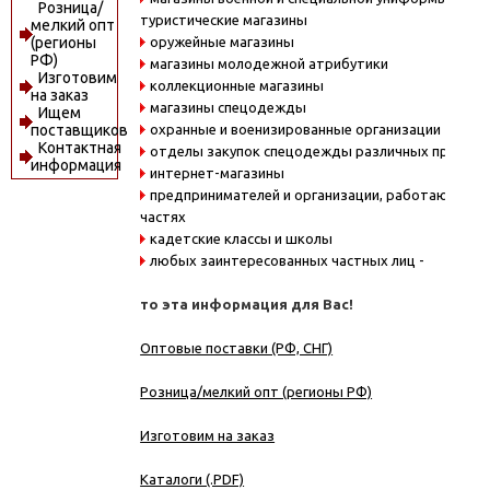
Розница/
туристические магазины
мелкий опт
оружейные магазины
(регионы
РФ)
магазины молодежной атрибутики
Изготовим
коллекционные магазины
на заказ
магазины спецодежды
Ищем
охранные и военизированные организации
поставщиков
Контактная
отделы закупок спецодежды различных предпри
информация
интернет-магазины
предпринимателей и организации, работающие в
частях
кадетские классы и школы
любых заинтересованных частных лиц -
то эта информация для Вас!
Оптовые поставки (РФ, СНГ)
Розница/мелкий опт (регионы РФ)
Изготовим на заказ
Каталоги (.PDF)