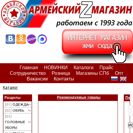
Главная
НОВИНКИ
Каталоги
Прайс
Сотрудничество
Розница
Магазины СПб
Опт
Вакансии
Контакты
Каталог
Рекомендуемые товары
Разделы
Пои
[01]
ОДЕЖДА
[02]
ОБУВЬ
[03]
ГОЛОВНЫЕ
И
УБОРЫ
Ра