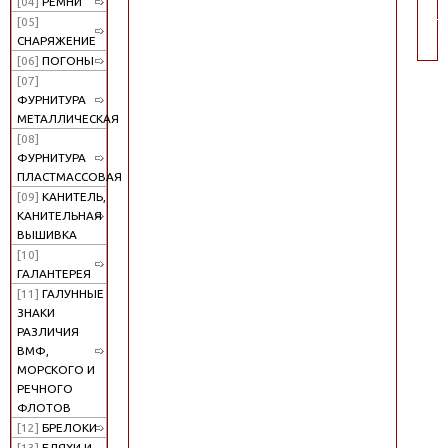
[04]
РЕМНИ
по
[05]
СНАРЯЖЕНИЕ
[06]
ПОГОНЫ
[07]
ФУРНИТУРА
МЕТАЛЛИЧЕСКАЯ
[08]
ФУРНИТУРА
ПЛАСТМАССОВАЯ
[09]
КАНИТЕЛЬ,
КАНИТЕЛЬНАЯ
ВЫШИВКА
[10]
ГАЛАНТЕРЕЯ
[11]
ГАЛУННЫЕ
ЗНАКИ
РАЗЛИЧИЯ
ВМФ,
МОРСКОГО И
РЕЧНОГО
ФЛОТОВ
[12]
БРЕЛОКИ
[13]
БЛЯХИ И