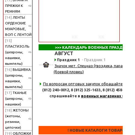
ПРЯЖКИ К
РЕМНЯМ
[14]
ЛЕНТЫ
ОРДЕНСКИЕ
МУАРОВЫЕ,
ВОП С ЛЕНТОЙ
[15]
ПЛАСТИЗОЛЬ
>>>
КАЛЕНДАРЬ ВОЕННЫХ ПРАЗДНИКО
(шевроны,
АВГУСТ
нашивки,
Праздник 1
- Праздник 1
вымпелы)
Значок мет. Спецназ (гвоздика, парашют, 
[16]
ВЫШИВКА
(боевой пловец)
(шевроны,
нашивки,
По вопросам оптовых закупок обращайтесь
по 
вымпелы)
(812) 240-0012,
8 (812) 325-1633,
8 (812) 458-8347
[17]
ТКАНЫЕ
спрашивайте в
военных магазинах СПб
(шевроны,
нашивки)
[18]
ЖЕТОНЫ
(жетоны,
резинки,
цепочки)
! НОВЫЕ КАТАЛОГИ ТОВАРОВ !
[19]
ОБЛОЖКИ