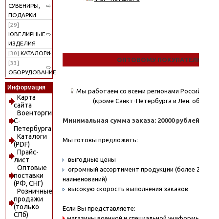
СУВЕНИРЫ,
ПОДАРКИ
[29]
ЮВЕЛИРНЫЕ
ИЗДЕЛИЯ
[30]
КАТАЛОГИ
ОПТОВОМУ ПОКУПАТЕЛЮ
[33]
ОБОРУДОВАНИЕ
Информация
Мы работаем со всеми регионами Российской
Карта
(кроме Санкт-Петербурга и Лен. области)
сайта
Военторги
Минимальная сумма заказа: 20000 рублей.
С-
Петербурга
Каталоги
Мы готовы предложить:
(PDF)
Прайс-
выгодные цены
лист
Оптовые
огромный ассортимент продукции (более 20000
поставки
наименований)
(РФ, СНГ)
высокую скорость выполнения заказов
Розничные
продажи
(только
Если Вы представляете:
СПб)
магазины военной и специальной униформы - охо