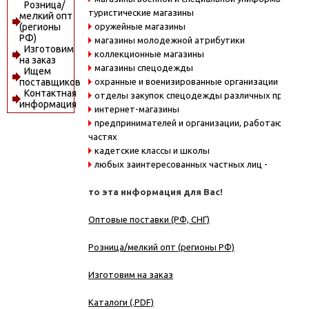
Розница/
туристические магазины
мелкий опт
оружейные магазины
(регионы
РФ)
магазины молодежной атрибутики
Изготовим
коллекционные магазины
на заказ
магазины спецодежды
Ищем
охранные и военизированные организации
поставщиков
Контактная
отделы закупок спецодежды различных предпри
информация
интернет-магазины
предпринимателей и организации, работающие в
частях
кадетские классы и школы
любых заинтересованных частных лиц -
то эта информация для Вас!
Оптовые поставки (РФ, СНГ)
Розница/мелкий опт (регионы РФ)
Изготовим на заказ
Каталоги (.PDF)