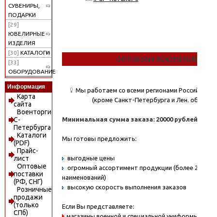
СУВЕНИРЫ,
ПОДАРКИ
[29]
ЮВЕЛИРНЫЕ
ИЗДЕЛИЯ
[30]
КАТАЛОГИ
ОПТОВОМУ ПОКУПАТЕЛЮ
[33]
ОБОРУДОВАНИЕ
Информация
Мы работаем со всеми регионами Российской
Карта
(кроме Санкт-Петербурга и Лен. области)
сайта
Военторги
Минимальная сумма заказа: 20000 рублей.
С-
Петербурга
Каталоги
Мы готовы предложить:
(PDF)
Прайс-
выгодные цены
лист
Оптовые
огромный ассортимент продукции (более 20000
поставки
наименований)
(РФ, СНГ)
высокую скорость выполнения заказов
Розничные
продажи
(только
Если Вы представляете:
СПб)
магазины военной и специальной униформы - охо