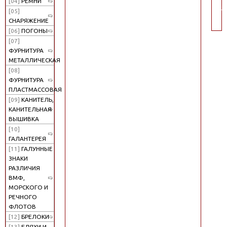
[04]
РЕМНИ
по
[05]
СНАРЯЖЕНИЕ
[06]
ПОГОНЫ
[07]
ФУРНИТУРА
МЕТАЛЛИЧЕСКАЯ
[08]
ФУРНИТУРА
ПЛАСТМАССОВАЯ
[09]
КАНИТЕЛЬ,
КАНИТЕЛЬНАЯ
ВЫШИВКА
[10]
ГАЛАНТЕРЕЯ
[11]
ГАЛУННЫЕ
ЗНАКИ
РАЗЛИЧИЯ
ВМФ,
МОРСКОГО И
РЕЧНОГО
ФЛОТОВ
[12]
БРЕЛОКИ
[13]
БЛЯХИ И