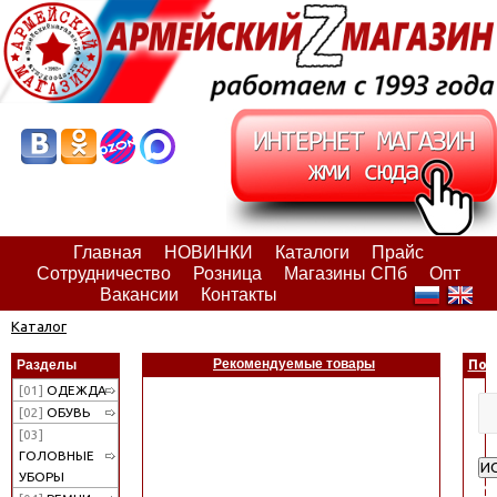
Главная
НОВИНКИ
Каталоги
Прайс
Сотрудничество
Розница
Магазины СПб
Опт
Вакансии
Контакты
Каталог
Рекомендуемые товары
Разделы
Пои
[01]
ОДЕЖДА
[02]
ОБУВЬ
[03]
ГОЛОВНЫЕ
И
УБОРЫ
Ра