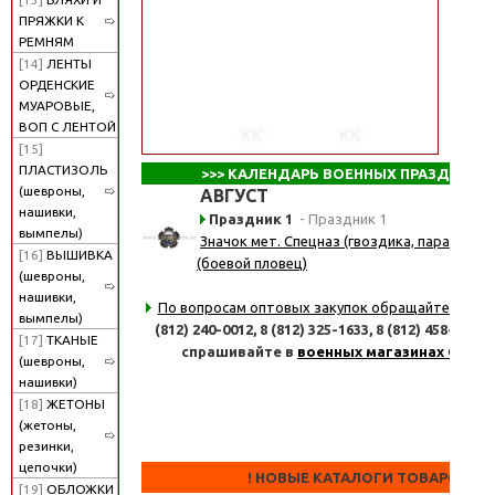
ПРЯЖКИ К
РЕМНЯМ
[14]
ЛЕНТЫ
ОРДЕНСКИЕ
МУАРОВЫЕ,
ВОП С ЛЕНТОЙ
[15]
ПЛАСТИЗОЛЬ
>>>
КАЛЕНДАРЬ ВОЕННЫХ ПРАЗДНИКО
(шевроны,
АВГУСТ
нашивки,
Праздник 1
- Праздник 1
вымпелы)
Значок мет. Спецназ (гвоздика, парашют, 
[16]
ВЫШИВКА
(боевой пловец)
(шевроны,
нашивки,
По вопросам оптовых закупок обращайтесь
по 
вымпелы)
(812) 240-0012,
8 (812) 325-1633,
8 (812) 458-8347
[17]
ТКАНЫЕ
спрашивайте в
военных магазинах СПб
(шевроны,
нашивки)
[18]
ЖЕТОНЫ
(жетоны,
резинки,
цепочки)
! НОВЫЕ КАТАЛОГИ ТОВАРОВ !
[19]
ОБЛОЖКИ