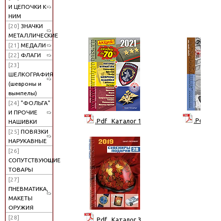
И ЦЕПОЧКИ К
НИМ
[20]
ЗНАЧКИ
МЕТАЛЛИЧЕСКИЕ
[21]
МЕДАЛИ
[22]
ФЛАГИ
[23]
ШЕЛКОГРАФИЯ
(шевроны и
вымпелы)
[24]
"ФОЛЬГА"
И ПРОЧИЕ
.Pdf Кат
.Pdf Каталог 1
НАШИВКИ
[25]
ПОВЯЗКИ
НАРУКАВНЫЕ
[26]
СОПУТСТВУЮЩИЕ
ТОВАРЫ
[27]
ПНЕВМАТИКА,
МАКЕТЫ
ОРУЖИЯ
[28]
.Pdf Каталог 3