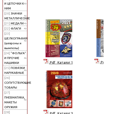
И ЦЕПОЧКИ К
НИМ
[20]
ЗНАЧКИ
МЕТАЛЛИЧЕСКИЕ
[21]
МЕДАЛИ
[22]
ФЛАГИ
[23]
ШЕЛКОГРАФИЯ
(шевроны и
вымпелы)
[24]
"ФОЛЬГА"
И ПРОЧИЕ
.Pdf Кат
.Pdf Каталог 1
НАШИВКИ
[25]
ПОВЯЗКИ
НАРУКАВНЫЕ
[26]
СОПУТСТВУЮЩИЕ
ТОВАРЫ
[27]
ПНЕВМАТИКА,
МАКЕТЫ
ОРУЖИЯ
[28]
.Pdf Каталог 3