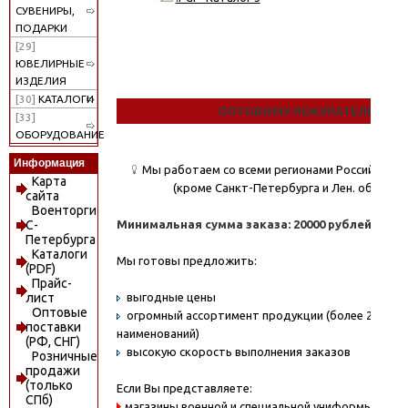
СУВЕНИРЫ,
ПОДАРКИ
[29]
ЮВЕЛИРНЫЕ
ИЗДЕЛИЯ
[30]
КАТАЛОГИ
ОПТОВОМУ ПОКУПАТЕЛЮ
[33]
ОБОРУДОВАНИЕ
Информация
Мы работаем со всеми регионами Российской
Карта
(кроме Санкт-Петербурга и Лен. области)
сайта
Военторги
Минимальная сумма заказа: 20000 рублей.
С-
Петербурга
Каталоги
Мы готовы предложить:
(PDF)
Прайс-
выгодные цены
лист
Оптовые
огромный ассортимент продукции (более 20000
поставки
наименований)
(РФ, СНГ)
высокую скорость выполнения заказов
Розничные
продажи
(только
Если Вы представляете:
СПб)
магазины военной и специальной униформы - охо