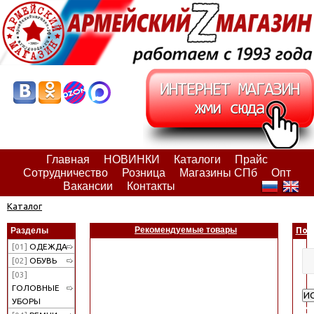
Главная
НОВИНКИ
Каталоги
Прайс
Сотрудничество
Розница
Магазины СПб
Опт
Вакансии
Контакты
Каталог
Рекомендуемые товары
Разделы
Пои
[01]
ОДЕЖДА
[02]
ОБУВЬ
[03]
ГОЛОВНЫЕ
И
УБОРЫ
Ра