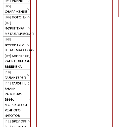
[04]
РЕМНИ
по
[05]
СНАРЯЖЕНИЕ
[06]
ПОГОНЫ
[07]
ФУРНИТУРА
МЕТАЛЛИЧЕСКАЯ
[08]
ФУРНИТУРА
ПЛАСТМАССОВАЯ
[09]
КАНИТЕЛЬ,
КАНИТЕЛЬНАЯ
ВЫШИВКА
[10]
ГАЛАНТЕРЕЯ
[11]
ГАЛУННЫЕ
ЗНАКИ
РАЗЛИЧИЯ
ВМФ,
МОРСКОГО И
РЕЧНОГО
ФЛОТОВ
[12]
БРЕЛОКИ
[13]
БЛЯХИ И