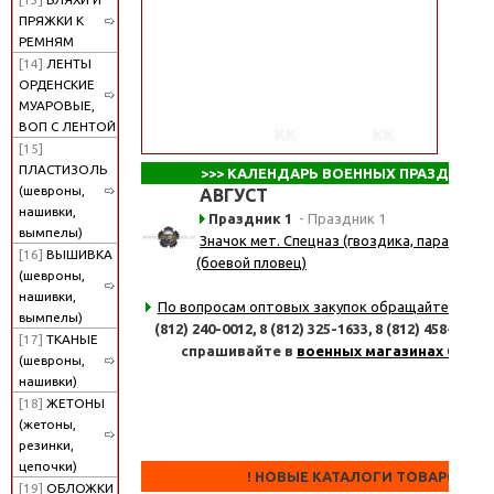
ПРЯЖКИ К
РЕМНЯМ
[14]
ЛЕНТЫ
ОРДЕНСКИЕ
МУАРОВЫЕ,
ВОП С ЛЕНТОЙ
[15]
ПЛАСТИЗОЛЬ
>>>
КАЛЕНДАРЬ ВОЕННЫХ ПРАЗДНИКО
(шевроны,
АВГУСТ
нашивки,
Праздник 1
- Праздник 1
вымпелы)
Значок мет. Спецназ (гвоздика, парашют, 
[16]
ВЫШИВКА
(боевой пловец)
(шевроны,
нашивки,
По вопросам оптовых закупок обращайтесь
по 
вымпелы)
(812) 240-0012,
8 (812) 325-1633,
8 (812) 458-8347
[17]
ТКАНЫЕ
спрашивайте в
военных магазинах СПб
(шевроны,
нашивки)
[18]
ЖЕТОНЫ
(жетоны,
резинки,
цепочки)
! НОВЫЕ КАТАЛОГИ ТОВАРОВ !
[19]
ОБЛОЖКИ