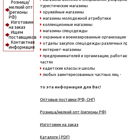
Розница/
туристические магазины
мелкий опт
оружейные магазины
(регионы
РФ)
магазины молодежной атрибутики
Изготовим
коллекционные магазины
на заказ
магазины спецодежды
Ищем
охранные и военизированные организации
поставщиков
Контактная
отделы закупок спецодежды различных предпри
информация
интернет-магазины
предпринимателей и организации, работающие в
частях
кадетские классы и школы
любых заинтересованных частных лиц -
то эта информация для Вас!
Оптовые поставки (РФ, СНГ)
Розница/мелкий опт (регионы РФ)
Изготовим на заказ
Каталоги (.PDF)