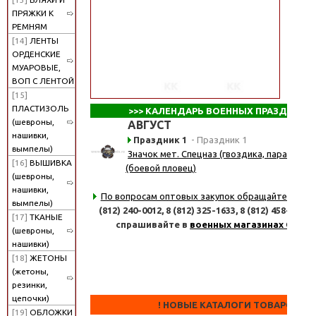
ПРЯЖКИ К
РЕМНЯМ
[14]
ЛЕНТЫ
ОРДЕНСКИЕ
МУАРОВЫЕ,
ВОП С ЛЕНТОЙ
[15]
ПЛАСТИЗОЛЬ
>>>
КАЛЕНДАРЬ ВОЕННЫХ ПРАЗДНИКО
(шевроны,
АВГУСТ
нашивки,
Праздник 1
- Праздник 1
вымпелы)
Значок мет. Спецназ (гвоздика, парашют, 
[16]
ВЫШИВКА
(боевой пловец)
(шевроны,
нашивки,
По вопросам оптовых закупок обращайтесь
по 
вымпелы)
(812) 240-0012,
8 (812) 325-1633,
8 (812) 458-8347
[17]
ТКАНЫЕ
спрашивайте в
военных магазинах СПб
(шевроны,
нашивки)
[18]
ЖЕТОНЫ
(жетоны,
резинки,
цепочки)
! НОВЫЕ КАТАЛОГИ ТОВАРОВ !
[19]
ОБЛОЖКИ