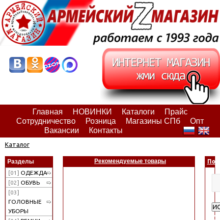
Главная
НОВИНКИ
Каталоги
Прайс
Сотрудничество
Розница
Магазины СПб
Опт
Вакансии
Контакты
Каталог
Рекомендуемые товары
Разделы
Пои
[01]
ОДЕЖДА
[02]
ОБУВЬ
[03]
ГОЛОВНЫЕ
И
УБОРЫ
Ра