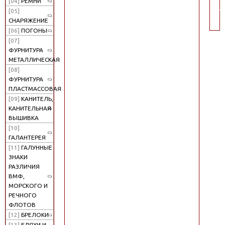
[04]
РЕМНИ
по
[05]
СНАРЯЖЕНИЕ
[06]
ПОГОНЫ
[07]
ФУРНИТУРА
МЕТАЛЛИЧЕСКАЯ
[08]
ФУРНИТУРА
ПЛАСТМАССОВАЯ
[09]
КАНИТЕЛЬ,
КАНИТЕЛЬНАЯ
ВЫШИВКА
[10]
ГАЛАНТЕРЕЯ
[11]
ГАЛУННЫЕ
ЗНАКИ
РАЗЛИЧИЯ
ВМФ,
МОРСКОГО И
РЕЧНОГО
ФЛОТОВ
[12]
БРЕЛОКИ
[13]
БЛЯХИ И