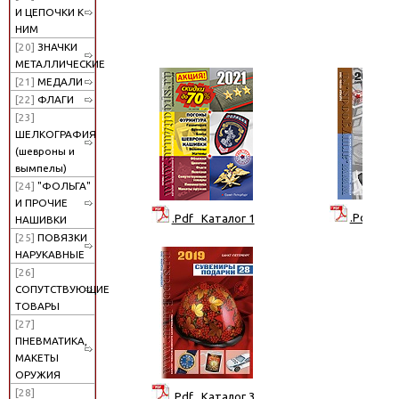
И ЦЕПОЧКИ К
НИМ
[20]
ЗНАЧКИ
МЕТАЛЛИЧЕСКИЕ
[21]
МЕДАЛИ
[22]
ФЛАГИ
[23]
ШЕЛКОГРАФИЯ
(шевроны и
вымпелы)
[24]
"ФОЛЬГА"
И ПРОЧИЕ
.Pdf Кат
.Pdf Каталог 1
НАШИВКИ
[25]
ПОВЯЗКИ
НАРУКАВНЫЕ
[26]
СОПУТСТВУЮЩИЕ
ТОВАРЫ
[27]
ПНЕВМАТИКА,
МАКЕТЫ
ОРУЖИЯ
[28]
.Pdf Каталог 3