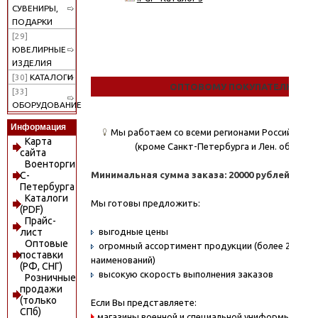
СУВЕНИРЫ,
ПОДАРКИ
[29]
ЮВЕЛИРНЫЕ
ИЗДЕЛИЯ
[30]
КАТАЛОГИ
ОПТОВОМУ ПОКУПАТЕЛЮ
[33]
ОБОРУДОВАНИЕ
Информация
Мы работаем со всеми регионами Российской
Карта
(кроме Санкт-Петербурга и Лен. области)
сайта
Военторги
Минимальная сумма заказа: 20000 рублей.
С-
Петербурга
Каталоги
Мы готовы предложить:
(PDF)
Прайс-
выгодные цены
лист
Оптовые
огромный ассортимент продукции (более 20000
поставки
наименований)
(РФ, СНГ)
высокую скорость выполнения заказов
Розничные
продажи
(только
Если Вы представляете:
СПб)
магазины военной и специальной униформы - охо