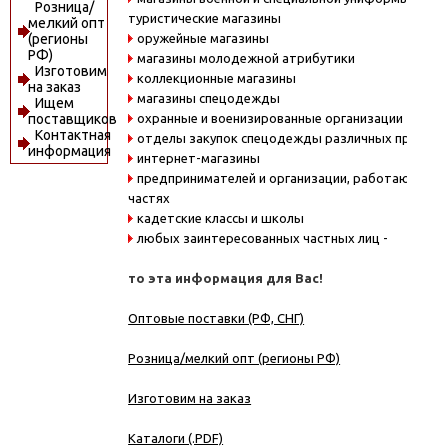
Розница/
туристические магазины
мелкий опт
оружейные магазины
(регионы
РФ)
магазины молодежной атрибутики
Изготовим
коллекционные магазины
на заказ
магазины спецодежды
Ищем
охранные и военизированные организации
поставщиков
Контактная
отделы закупок спецодежды различных предпри
информация
интернет-магазины
предпринимателей и организации, работающие в
частях
кадетские классы и школы
любых заинтересованных частных лиц -
то эта информация для Вас!
Оптовые поставки (РФ, СНГ)
Розница/мелкий опт (регионы РФ)
Изготовим на заказ
Каталоги (.PDF)