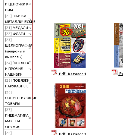
И ЦЕПОЧКИ К
НИМ
[20]
ЗНАЧКИ
МЕТАЛЛИЧЕСКИЕ
[21]
МЕДАЛИ
[22]
ФЛАГИ
[23]
ШЕЛКОГРАФИЯ
(шевроны и
вымпелы)
[24]
"ФОЛЬГА"
И ПРОЧИЕ
.Pdf Кат
.Pdf Каталог 1
НАШИВКИ
[25]
ПОВЯЗКИ
НАРУКАВНЫЕ
[26]
СОПУТСТВУЮЩИЕ
ТОВАРЫ
[27]
ПНЕВМАТИКА,
МАКЕТЫ
ОРУЖИЯ
[28]
.Pdf Каталог 3