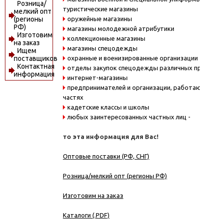
Розница/
туристические магазины
мелкий опт
оружейные магазины
(регионы
РФ)
магазины молодежной атрибутики
Изготовим
коллекционные магазины
на заказ
магазины спецодежды
Ищем
охранные и военизированные организации
поставщиков
Контактная
отделы закупок спецодежды различных предпри
информация
интернет-магазины
предпринимателей и организации, работающие в
частях
кадетские классы и школы
любых заинтересованных частных лиц -
то эта информация для Вас!
Оптовые поставки (РФ, СНГ)
Розница/мелкий опт (регионы РФ)
Изготовим на заказ
Каталоги (.PDF)