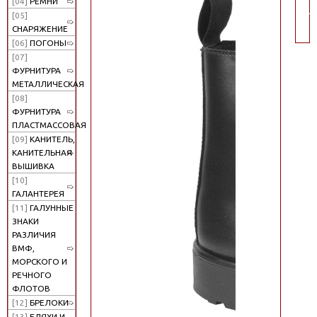
[04]
РЕМНИ
по
[05]
СНАРЯЖЕНИЕ
[06]
ПОГОНЫ
[07]
ФУРНИТУРА
МЕТАЛЛИЧЕСКАЯ
[08]
ФУРНИТУРА
ПЛАСТМАССОВАЯ
[09]
КАНИТЕЛЬ,
КАНИТЕЛЬНАЯ
ВЫШИВКА
[10]
ГАЛАНТЕРЕЯ
[11]
ГАЛУННЫЕ
ЗНАКИ
РАЗЛИЧИЯ
ВМФ,
МОРСКОГО И
РЕЧНОГО
ФЛОТОВ
[12]
БРЕЛОКИ
[13]
БЛЯХИ И