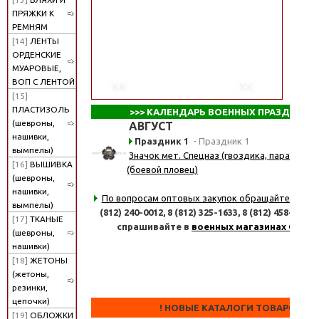
ПРЯЖКИ К
РЕМНЯМ
[14]
ЛЕНТЫ
ОРДЕНСКИЕ
МУАРОВЫЕ,
ВОП С ЛЕНТОЙ
[15]
ПЛАСТИЗОЛЬ
>>>
КАЛЕНДАРЬ ВОЕННЫХ ПРАЗДНИКО
(шевроны,
АВГУСТ
нашивки,
Праздник 1
- Праздник 1
вымпелы)
Значок мет. Спецназ (гвоздика, парашют, 
[16]
ВЫШИВКА
(боевой пловец)
(шевроны,
нашивки,
По вопросам оптовых закупок обращайтесь
по 
вымпелы)
(812) 240-0012,
8 (812) 325-1633,
8 (812) 458-8347
[17]
ТКАНЫЕ
спрашивайте в
военных магазинах СПб
(шевроны,
нашивки)
[18]
ЖЕТОНЫ
(жетоны,
резинки,
цепочки)
! НОВЫЕ КАТАЛОГИ ТОВАРОВ !
[19]
ОБЛОЖКИ