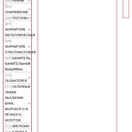
[04]
РЕМНИ
по
[05]
СНАРЯЖЕНИЕ
[06]
ПОГОНЫ
[07]
ФУРНИТУРА
МЕТАЛЛИЧЕСКАЯ
[08]
ФУРНИТУРА
ПЛАСТМАССОВАЯ
[09]
КАНИТЕЛЬ,
КАНИТЕЛЬНАЯ
ВЫШИВКА
[10]
ГАЛАНТЕРЕЯ
[11]
ГАЛУННЫЕ
ЗНАКИ
РАЗЛИЧИЯ
ВМФ,
МОРСКОГО И
РЕЧНОГО
ФЛОТОВ
[12]
БРЕЛОКИ
[13]
БЛЯХИ И