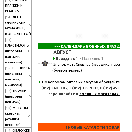
ПРЯЖКИ К
РЕМНЯМ
[14]
ЛЕНТЫ
ОРДЕНСКИЕ
МУАРОВЫЕ,
ВОП С ЛЕНТОЙ
[15]
ПЛАСТИЗОЛЬ
>>>
КАЛЕНДАРЬ ВОЕННЫХ ПРАЗДНИКО
(шевроны,
АВГУСТ
нашивки,
Праздник 1
- Праздник 1
вымпелы)
Значок мет. Спецназ (гвоздика, парашют, 
[16]
ВЫШИВКА
(боевой пловец)
(шевроны,
нашивки,
По вопросам оптовых закупок обращайтесь
по 
вымпелы)
(812) 240-0012,
8 (812) 325-1633,
8 (812) 458-8347
[17]
ТКАНЫЕ
спрашивайте в
военных магазинах СПб
(шевроны,
нашивки)
[18]
ЖЕТОНЫ
(жетоны,
резинки,
цепочки)
! НОВЫЕ КАТАЛОГИ ТОВАРОВ !
[19]
ОБЛОЖКИ