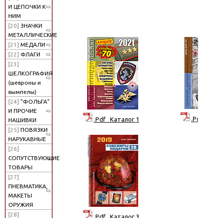
И ЦЕПОЧКИ К
НИМ
[20]
ЗНАЧКИ
МЕТАЛЛИЧЕСКИЕ
[21]
МЕДАЛИ
[22]
ФЛАГИ
[23]
ШЕЛКОГРАФИЯ
(шевроны и
вымпелы)
[24]
"ФОЛЬГА"
И ПРОЧИЕ
.Pdf Кат
.Pdf Каталог 1
НАШИВКИ
[25]
ПОВЯЗКИ
НАРУКАВНЫЕ
[26]
СОПУТСТВУЮЩИЕ
ТОВАРЫ
[27]
ПНЕВМАТИКА,
МАКЕТЫ
ОРУЖИЯ
[28]
.Pdf Каталог 3