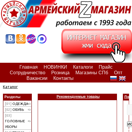
Главная
НОВИНКИ
Каталоги
Прайс
Сотрудничество
Розница
Магазины СПб
Опт
Вакансии
Контакты
Каталог
Рекомендуемые товары
Разделы
Пои
[01]
ОДЕЖДА
[02]
ОБУВЬ
[03]
ГОЛОВНЫЕ
И
УБОРЫ
Ра