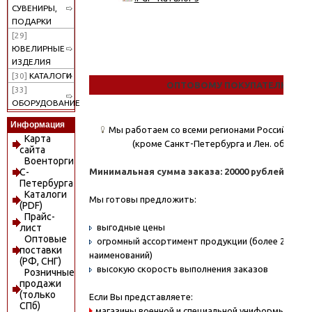
СУВЕНИРЫ,
ПОДАРКИ
[29]
ЮВЕЛИРНЫЕ
ИЗДЕЛИЯ
[30]
КАТАЛОГИ
ОПТОВОМУ ПОКУПАТЕЛЮ
[33]
ОБОРУДОВАНИЕ
Информация
Мы работаем со всеми регионами Российской
Карта
(кроме Санкт-Петербурга и Лен. области)
сайта
Военторги
Минимальная сумма заказа: 20000 рублей.
С-
Петербурга
Каталоги
Мы готовы предложить:
(PDF)
Прайс-
выгодные цены
лист
Оптовые
огромный ассортимент продукции (более 20000
поставки
наименований)
(РФ, СНГ)
высокую скорость выполнения заказов
Розничные
продажи
(только
Если Вы представляете:
СПб)
магазины военной и специальной униформы - охо