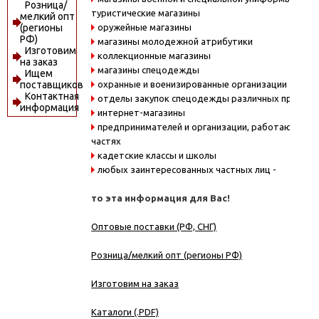
Розница/
туристические магазины
мелкий опт
оружейные магазины
(регионы
РФ)
магазины молодежной атрибутики
Изготовим
коллекционные магазины
на заказ
магазины спецодежды
Ищем
охранные и военизированные организации
поставщиков
Контактная
отделы закупок спецодежды различных предпри
информация
интернет-магазины
предпринимателей и организации, работающие в
частях
кадетские классы и школы
любых заинтересованных частных лиц -
то эта информация для Вас!
Оптовые поставки (РФ, СНГ)
Розница/мелкий опт (регионы РФ)
Изготовим на заказ
Каталоги (.PDF)