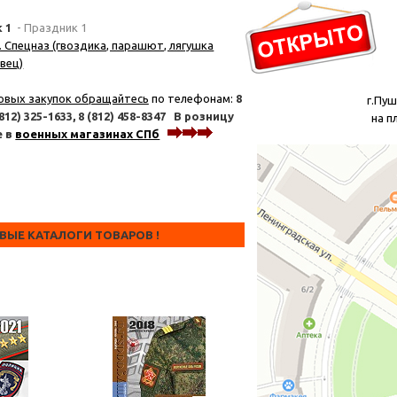
к 1
- Праздник 1
. Спецназ (гвоздика, парашют, лягушка
вец)
овых закупок обращайтесь
по телефонам:
8
г.Пуш
(812) 325-1633,
8 (812) 458-8347
В розницу
на п
е в
военных магазинах СПб
тел. 6
ОВЫЕ КАТАЛОГИ ТОВАРОВ !