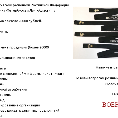
о всеми регионами Российской Федерации
нкт-Петербурга и Лен. области).
 заказа: 20000 рублей.
жить:
мент продукции (более 20000
 выполнения заказов
Наличие и це
ете:
и специальной униформы - охотничьи и
По всем вопросам розничн
азины
можно 
ины
жной атрибутики
ТОЛ
агазины
ежды
ВОЕ
зированные организации
пецодежды различных предприятий
ны