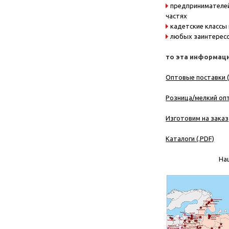
предпринимателей
частях
кадетские классы
любых заинтересо
то эта информаци
Оптовые поставки (
Розница/мелкий опт
Изготовим на заказ
Каталоги (.PDF)
На