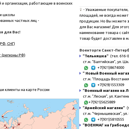
 и организации, работающие в воинских
-
Уважаемые покупатели, 
 и школы
площадей, не всегда может
ванных частных лиц -
продукции. Но Вы можете з
для Вас магазине! Для это
я для Вас!
наименование товара с сайта
товар будет доставлен в м
РФ, СНГ)
Военторги Санкт-Петерб
 (регионы РФ)
"
Тельняшка
"
(тел. 616-0
ст.м. "Балтийская", ул. Шк
+7(921)8674000
"
Новый Военный мага
ст.м. "Площадь Восстания"
+7(929)1553309
ши клиенты на карте России
"
Военный магазин на Л
ст.м. "Лесная", ул. Канте
+7(921)5625889
"
Армейский магазин
"
(т
ст.м. "Чернышевская", ул. 
+7(931)5810555
"
ВОЕНМАГ на Грибоед