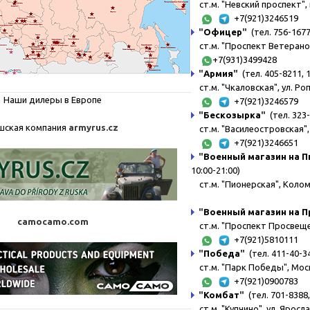
ст.м. "Невский проспект", 
+7(921)3246519
"
Офицер
"
(тел. 756-1677,
ст.м. "Проспект Ветерано
+7(931)3499428
"
Армия
"
(тел. 405-8211, 
ст.м. "Чкаловская", ул. Ро
Наши дилеры в Европе
+7(921)3246579
"
Бескозырка
"
(тел. 323
шская компания
armyrus.cz
ст.м. "Василеостровская", 
+7(921)3246651
"
Военный магазин на 
10:00-21:00)
ст.м. "Пионерская", Коломя
"
Военный магазин на 
camocamo.com
ст.м. "Проспект Просвещени
+7(921)5810111
"
Победа
"
(тел. 411-40-34
ст.м. "Парк Победы", Моск
+7(921)0900783
"
Комбат
"
(тел. 701-8388,
ст.м. "Купчино", ул. Яросл