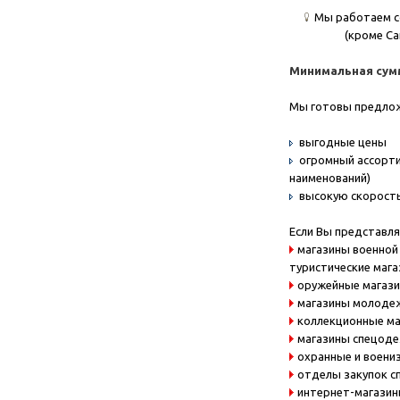
Мы работаем с
(кроме Са
Минимальная сумма
Мы готовы предло
выгодные цены
огромный ассорти
наименований)
высокую скорость
Если Вы представля
магазины военной 
туристические маг
оружейные магаз
магазины молоде
коллекционные м
магазины спецод
охранные и воени
отделы закупок с
интернет-магази