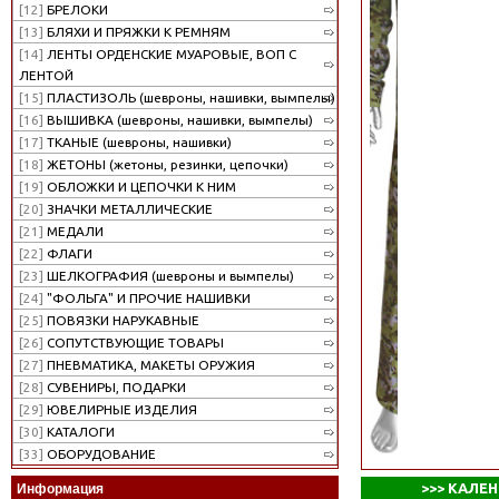
[12]
БРЕЛОКИ
[13]
БЛЯХИ И ПРЯЖКИ К РЕМНЯМ
[14]
ЛЕНТЫ ОРДЕНСКИЕ МУАРОВЫЕ, ВОП С
ЛЕНТОЙ
[15]
ПЛАСТИЗОЛЬ (шевроны, нашивки, вымпелы)
[16]
ВЫШИВКА (шевроны, нашивки, вымпелы)
[17]
ТКАНЫЕ (шевроны, нашивки)
[18]
ЖЕТОНЫ (жетоны, резинки, цепочки)
[19]
ОБЛОЖКИ И ЦЕПОЧКИ К НИМ
[20]
ЗНАЧКИ МЕТАЛЛИЧЕСКИЕ
[21]
МЕДАЛИ
[22]
ФЛАГИ
[23]
ШЕЛКОГРАФИЯ (шевроны и вымпелы)
[24]
"ФОЛЬГА" И ПРОЧИЕ НАШИВКИ
[25]
ПОВЯЗКИ НАРУКАВНЫЕ
[26]
СОПУТСТВУЮЩИЕ ТОВАРЫ
[27]
ПНЕВМАТИКА, МАКЕТЫ ОРУЖИЯ
[28]
СУВЕНИРЫ, ПОДАРКИ
[29]
ЮВЕЛИРНЫЕ ИЗДЕЛИЯ
[30]
КАТАЛОГИ
[33]
ОБОРУДОВАНИЕ
>>>
КАЛЕН
Информация