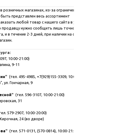
в розничных магазинах, из-за ограниченных
 быть представлен весь ассортимент
аказать любой товар с нашего сайта в удобном
го продавцу нужно сообщить лишь точное
, и в течение 2-3 дней, при наличии на складе,
агазин.
урга:
097, 10:00-21:00)
апина, 9-11
зин
"
(тел. 495-4985, +7(929)155-3309, 10:00-21:00)
, ул. Гончарная, 9
есной
"
(тел. 596-3107, 10:00-21:00)
мировская, 31
ел. 579-2907, 10:00-20:00)
Кирочная, 24 (во дворе)
ова
"
(тел. 571-0131, (570-0814), 10:00-21:00)