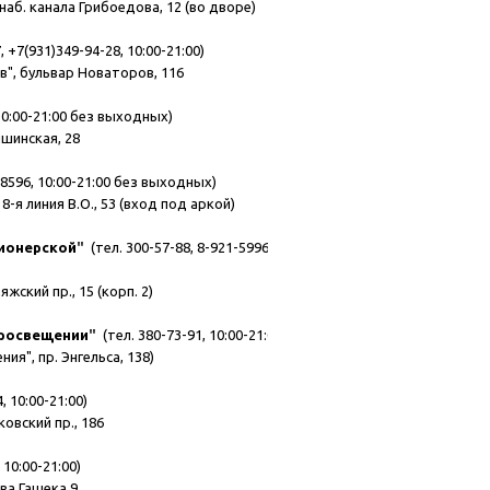
наб. канала Грибоедова, 12 (во дворе)
 +7(931)349-94-28, 10:00-21:00)
в", бульвар Новаторов, 116
10:00-21:00 без выходных)
пшинская, 28
-8596, 10:00-21:00 без выходных)
8-я линия В.О., 53 (вход под аркой)
Пионерской
"
(тел. 300-57-88, 8-921-5996947,
жский пр., 15 (корп. 2)
Просвещении
"
(тел. 380-73-91, 10:00-21:00)
я", пр. Энгельса, 138)
, 10:00-21:00)
овский пр., 186
 10:00-21:00)
ава Гашека 9