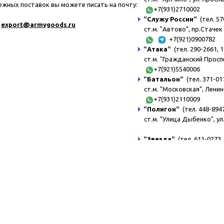
ежных поставок вы можете писать на почту:
+7(931)2710002
"
Служу России
"
(тел. 57
export@a
rmygoods.ru
ст.м. "Автово", пр.Стачек 
+7(921)0900782
"
Атака
"
(тел. 290-2661, 1
ст.м. "Гражданский Просп
+7(921)5540006
"
Батальон
"
(тел. 371-017
ст.м. "Московская", Ленин
+7(931)2110009
"
Полигон
"
(тел. 448-8947
ст.м. "Улица Дыбенко", ул
"
Звезда
"
(тел. 611-0273, 
ст.м. "Беговая", ул.Турист
"
Курсант
"
(тел. 611-0972,
ст.м. "Пл.Ленина", ул.Ака
+7(921)6380003
"
Комендант
"
(тел. 329-8
ст.м. "Комендантский пр."