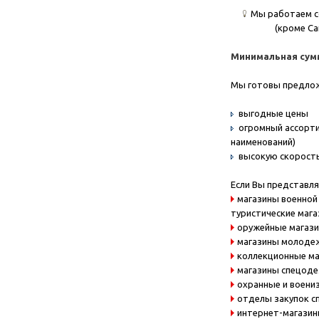
Мы работаем с
(кроме Са
Минимальная сумма
Мы готовы предло
выгодные цены
огромный ассорти
наименований)
высокую скорость
Если Вы представля
магазины военной 
туристические маг
оружейные магаз
магазины молоде
коллекционные м
магазины спецод
охранные и воени
отделы закупок с
интернет-магази