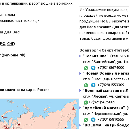
 и организации, работающие в воинских
-
Уважаемые покупатели, 
 и школы
площадей, не всегда может
ванных частных лиц -
продукции. Но Вы можете з
для Вас магазине! Для это
я для Вас!
наименование товара с сайта
товар будет доставлен в м
РФ, СНГ)
Военторги Санкт-Петерб
 (регионы РФ)
"
Тельняшка
"
(тел. 616-0
ст.м. "Балтийская", ул. Шк
+7(921)8674000
"
Новый Военный мага
ст.м. "Площадь Восстания"
+7(929)1553309
ши клиенты на карте России
"
Военный магазин на Л
ст.м. "Лесная", ул. Канте
+7(921)5625889
"
Армейский магазин
"
(т
ст.м. "Чернышевская", ул. 
+7(931)5810555
"
ВОЕНМАГ на Грибоед