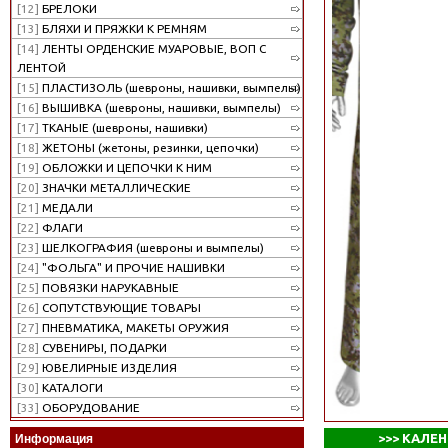
[12]
БРЕЛОКИ
[13]
БЛЯХИ И ПРЯЖКИ К РЕМНЯМ
[14]
ЛЕНТЫ ОРДЕНСКИЕ МУАРОВЫЕ, ВОП С
ЛЕНТОЙ
[15]
ПЛАСТИЗОЛЬ (шевроны, нашивки, вымпелы)
[16]
ВЫШИВКА (шевроны, нашивки, вымпелы)
[17]
ТКАНЫЕ (шевроны, нашивки)
[18]
ЖЕТОНЫ (жетоны, резинки, цепочки)
[19]
ОБЛОЖКИ И ЦЕПОЧКИ К НИМ
[20]
ЗНАЧКИ МЕТАЛЛИЧЕСКИЕ
[21]
МЕДАЛИ
[22]
ФЛАГИ
[23]
ШЕЛКОГРАФИЯ (шевроны и вымпелы)
[24]
"ФОЛЬГА" И ПРОЧИЕ НАШИВКИ
[25]
ПОВЯЗКИ НАРУКАВНЫЕ
[26]
СОПУТСТВУЮЩИЕ ТОВАРЫ
[27]
ПНЕВМАТИКА, МАКЕТЫ ОРУЖИЯ
[28]
СУВЕНИРЫ, ПОДАРКИ
[29]
ЮВЕЛИРНЫЕ ИЗДЕЛИЯ
[30]
КАТАЛОГИ
[33]
ОБОРУДОВАНИЕ
>>>
КАЛЕН
Информация