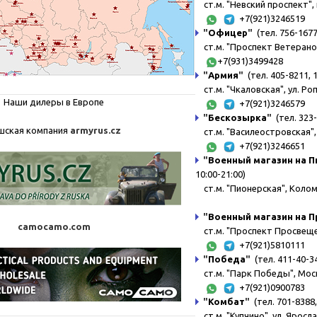
ст.м. "Невский проспект", 
+7(921)3246519
"
Офицер
"
(тел. 756-1677,
ст.м. "Проспект Ветерано
+7(931)3499428
"
Армия
"
(тел. 405-8211, 
ст.м. "Чкаловская", ул. Ро
Наши дилеры в Европе
+7(921)3246579
"
Бескозырка
"
(тел. 323
шская компания
armyrus.cz
ст.м. "Василеостровская", 
+7(921)3246651
"
Военный магазин на 
10:00-21:00)
ст.м. "Пионерская", Коломя
"
Военный магазин на 
camocamo.com
ст.м. "Проспект Просвещени
+7(921)5810111
"
Победа
"
(тел. 411-40-34
ст.м. "Парк Победы", Моск
+7(921)0900783
"
Комбат
"
(тел. 701-8388,
ст.м. "Купчино", ул. Яросл