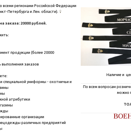
о всеми регионами Российской Федерации
нкт-Петербурга и Лен. области).
 заказа: 20000 рублей.
жить:
мент продукции (более 20000
 выполнения заказов
Наличие и це
ете:
и специальной униформы - охотничьи и
По всем вопросам розничн
азины
можно 
ины
жной атрибутики
ТОЛ
агазины
ежды
ВОЕ
зированные организации
пецодежды различных предприятий
ны