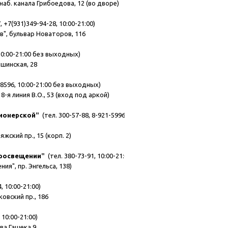
наб. канала Грибоедова, 12 (во дворе)
 +7(931)349-94-28, 10:00-21:00)
в", бульвар Новаторов, 116
10:00-21:00 без выходных)
пшинская, 28
-8596, 10:00-21:00 без выходных)
8-я линия В.О., 53 (вход под аркой)
Пионерской
"
(тел. 300-57-88, 8-921-5996947,
жский пр., 15 (корп. 2)
Просвещении
"
(тел. 380-73-91, 10:00-21:00)
я", пр. Энгельса, 138)
, 10:00-21:00)
овский пр., 186
 10:00-21:00)
ава Гашека 9