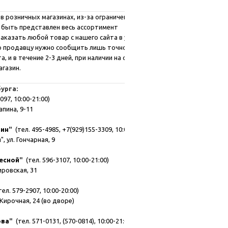
в розничных магазинах, из-за ограниченных
 быть представлен весь ассортимент
аказать любой товар с нашего сайта в удобном
го продавцу нужно сообщить лишь точное
, и в течение 2-3 дней, при наличии на складе,
агазин.
урга:
097, 10:00-21:00)
апина, 9-11
зин
"
(тел. 495-4985, +7(929)155-3309, 10:00-21:00)
, ул. Гончарная, 9
есной
"
(тел. 596-3107, 10:00-21:00)
мировская, 31
ел. 579-2907, 10:00-20:00)
Кирочная, 24 (во дворе)
ова
"
(тел. 571-0131, (570-0814), 10:00-21:00)