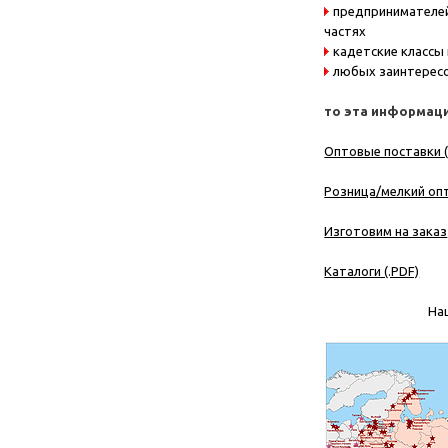
предпринимателей
частях
кадетские классы
любых заинтересо
то эта информаци
Оптовые поставки (
Розница/мелкий опт
Изготовим на заказ
Каталоги (.PDF)
На