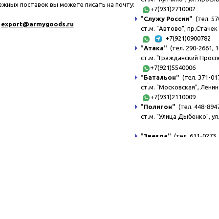
ежных поставок вы можете писать на почту:
+7(931)2710002
"
Служу России
"
(тел. 57
export@a
rmygoods.ru
ст.м. "Автово", пр.Стачек 
+7(921)0900782
"
Атака
"
(тел. 290-2661, 1
ст.м. "Гражданский Просп
+7(921)5540006
"
Батальон
"
(тел. 371-017
ст.м. "Московская", Ленин
+7(931)2110009
"
Полигон
"
(тел. 448-8947
ст.м. "Улица Дыбенко", ул
"
Звезда
"
(тел. 611-0273, 
ст.м. "Беговая", ул.Турист
"
Курсант
"
(тел. 611-0972,
ст.м. "Пл.Ленина", ул.Ака
+7(921)6380003
"
Комендант
"
(тел. 329-8
ст.м. "Комендантский пр."