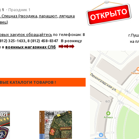
к 1
- Праздник 1
. Спецназ (гвоздика, парашют, лягушка
вец)
овых закупок обращайтесь
по телефонам:
8
г.Пуш
(812) 325-1633,
8 (812) 458-8347
В розницу
на п
е в
военных магазинах СПб
тел. 6
ОВЫЕ КАТАЛОГИ ТОВАРОВ !