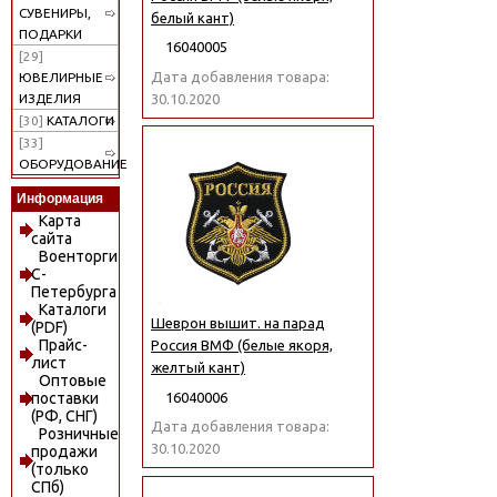
СУВЕНИРЫ,
белый кант)
ПОДАРКИ
16040005
[29]
Дата добавления товара:
ЮВЕЛИРНЫЕ
30.10.2020
ИЗДЕЛИЯ
[30]
КАТАЛОГИ
[33]
ОБОРУДОВАНИЕ
Информация
Карта
сайта
Военторги
С-
Петербурга
Каталоги
Шеврон вышит. на парад
(PDF)
Прайс-
Россия ВМФ (белые якоря,
лист
желтый кант)
Оптовые
16040006
поставки
(РФ, СНГ)
Дата добавления товара:
Розничные
30.10.2020
продажи
(только
СПб)