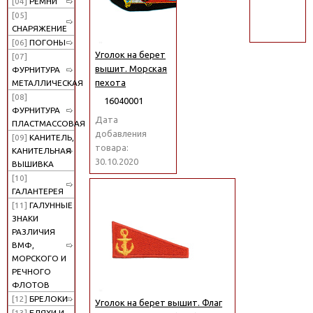
[04]
РЕМНИ
поиск
[05]
СНАРЯЖЕНИЕ
[06]
ПОГОНЫ
Уголок на берет
[07]
вышит. Морская
ФУРНИТУРА
пехота
МЕТАЛЛИЧЕСКАЯ
[08]
16040001
ФУРНИТУРА
Дата
ПЛАСТМАССОВАЯ
добавления
[09]
КАНИТЕЛЬ,
товара:
КАНИТЕЛЬНАЯ
30.10.2020
ВЫШИВКА
[10]
ГАЛАНТЕРЕЯ
[11]
ГАЛУННЫЕ
ЗНАКИ
РАЗЛИЧИЯ
ВМФ,
МОРСКОГО И
РЕЧНОГО
ФЛОТОВ
[12]
БРЕЛОКИ
Уголок на берет вышит. Флаг
[13]
БЛЯХИ И