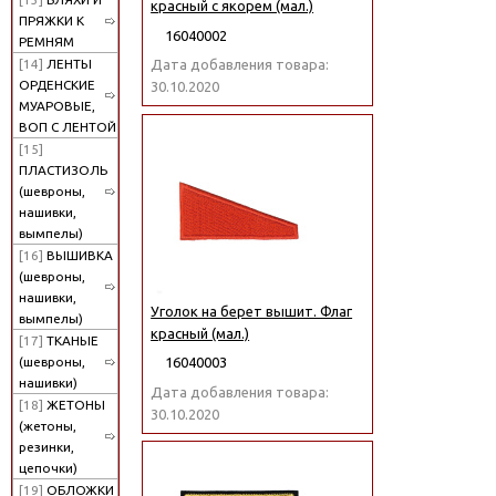
красный с якорем (мал.)
ПРЯЖКИ К
16040002
РЕМНЯМ
[14]
ЛЕНТЫ
Дата добавления товара:
ОРДЕНСКИЕ
30.10.2020
МУАРОВЫЕ,
ВОП С ЛЕНТОЙ
[15]
ПЛАСТИЗОЛЬ
(шевроны,
нашивки,
вымпелы)
[16]
ВЫШИВКА
(шевроны,
нашивки,
Уголок на берет вышит. Флаг
вымпелы)
красный (мал.)
[17]
ТКАНЫЕ
(шевроны,
16040003
нашивки)
Дата добавления товара:
[18]
ЖЕТОНЫ
30.10.2020
(жетоны,
резинки,
цепочки)
[19]
ОБЛОЖКИ