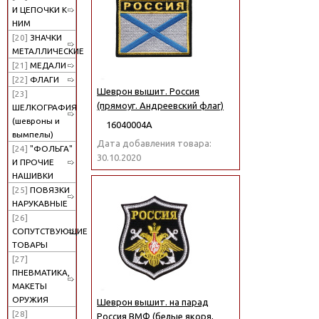
И ЦЕПОЧКИ К
НИМ
[20]
ЗНАЧКИ
МЕТАЛЛИЧЕСКИЕ
[21]
МЕДАЛИ
[22]
ФЛАГИ
Шеврон вышит. Россия
[23]
(прямоуг. Андреевский флаг)
ШЕЛКОГРАФИЯ
(шевроны и
16040004А
вымпелы)
Дата добавления товара:
[24]
"ФОЛЬГА"
30.10.2020
И ПРОЧИЕ
НАШИВКИ
[25]
ПОВЯЗКИ
НАРУКАВНЫЕ
[26]
СОПУТСТВУЮЩИЕ
ТОВАРЫ
[27]
ПНЕВМАТИКА,
МАКЕТЫ
ОРУЖИЯ
Шеврон вышит. на парад
[28]
Россия ВМФ (белые якоря,