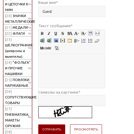
Ваше имя
*
И ЦЕПОЧКИ К
НИМ
[20]
ЗНАЧКИ
МЕТАЛЛИЧЕСКИЕ
Текст сообщения
*
[21]
МЕДАЛИ
[22]
ФЛАГИ
[23]
ШЕЛКОГРАФИЯ
(шевроны и
вымпелы)
[24]
"ФОЛЬГА"
И ПРОЧИЕ
НАШИВКИ
[25]
ПОВЯЗКИ
НАРУКАВНЫЕ
[26]
Символы на картинке
*
СОПУТСТВУЮЩИЕ
ТОВАРЫ
[27]
ПНЕВМАТИКА,
МАКЕТЫ
ОРУЖИЯ
[28]