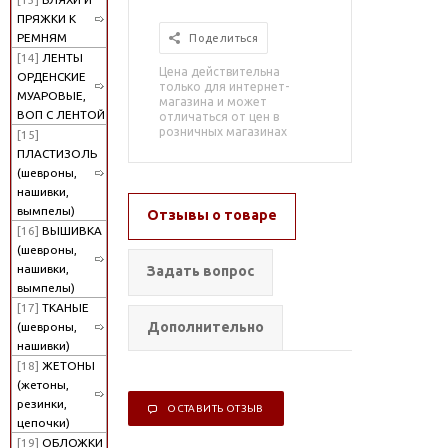
ПРЯЖКИ К
РЕМНЯМ
Поделиться
[14]
ЛЕНТЫ
Цена действительна
ОРДЕНСКИЕ
только для интернет-
МУАРОВЫЕ,
магазина и может
ВОП С ЛЕНТОЙ
отличаться от цен в
розничных магазинах
[15]
ПЛАСТИЗОЛЬ
(шевроны,
нашивки,
вымпелы)
Отзывы о товаре
[16]
ВЫШИВКА
(шевроны,
нашивки,
Задать вопрос
вымпелы)
[17]
ТКАНЫЕ
Дополнительно
(шевроны,
нашивки)
[18]
ЖЕТОНЫ
(жетоны,
резинки,
ОСТАВИТЬ ОТЗЫВ
цепочки)
[19]
ОБЛОЖКИ