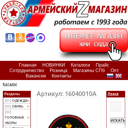
Главная
НОВИНКИ
Каталоги
Прайс
Сотрудничество
Розница
Магазины СПб
Опт
Вакансии
Контакты
Каталог
Артикул: 16040010А
Разделы
Поиск
[01]
ОДЕЖДА
[02]
ОБУВЬ
[03]
ГОЛОВНЫЕ
ИСКАТЬ
УБОРЫ
Расширен