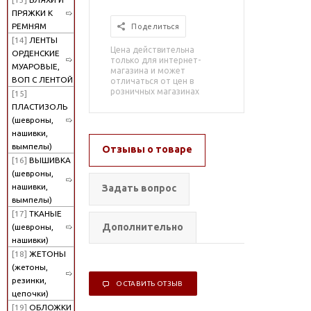
ПРЯЖКИ К
РЕМНЯМ
Поделиться
[14]
ЛЕНТЫ
Цена действительна
ОРДЕНСКИЕ
только для интернет-
МУАРОВЫЕ,
магазина и может
ВОП С ЛЕНТОЙ
отличаться от цен в
розничных магазинах
[15]
ПЛАСТИЗОЛЬ
(шевроны,
нашивки,
вымпелы)
Отзывы о товаре
[16]
ВЫШИВКА
(шевроны,
нашивки,
Задать вопрос
вымпелы)
[17]
ТКАНЫЕ
Дополнительно
(шевроны,
нашивки)
[18]
ЖЕТОНЫ
(жетоны,
резинки,
ОСТАВИТЬ ОТЗЫВ
цепочки)
[19]
ОБЛОЖКИ