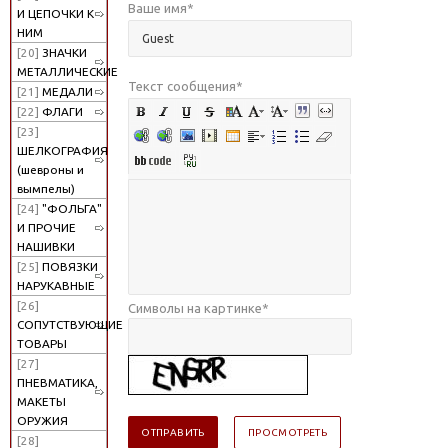
Ваше имя
*
И ЦЕПОЧКИ К
НИМ
[20]
ЗНАЧКИ
МЕТАЛЛИЧЕСКИЕ
Текст сообщения
*
[21]
МЕДАЛИ
[22]
ФЛАГИ
[23]
ШЕЛКОГРАФИЯ
(шевроны и
вымпелы)
[24]
"ФОЛЬГА"
И ПРОЧИЕ
НАШИВКИ
[25]
ПОВЯЗКИ
НАРУКАВНЫЕ
[26]
Символы на картинке
*
СОПУТСТВУЮЩИЕ
ТОВАРЫ
[27]
ПНЕВМАТИКА,
МАКЕТЫ
ОРУЖИЯ
[28]