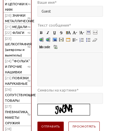
Ваше имя
*
И ЦЕПОЧКИ К
НИМ
[20]
ЗНАЧКИ
МЕТАЛЛИЧЕСКИЕ
Текст сообщения
*
[21]
МЕДАЛИ
[22]
ФЛАГИ
[23]
ШЕЛКОГРАФИЯ
(шевроны и
вымпелы)
[24]
"ФОЛЬГА"
И ПРОЧИЕ
НАШИВКИ
[25]
ПОВЯЗКИ
НАРУКАВНЫЕ
[26]
Символы на картинке
*
СОПУТСТВУЮЩИЕ
ТОВАРЫ
[27]
ПНЕВМАТИКА,
МАКЕТЫ
ОРУЖИЯ
[28]