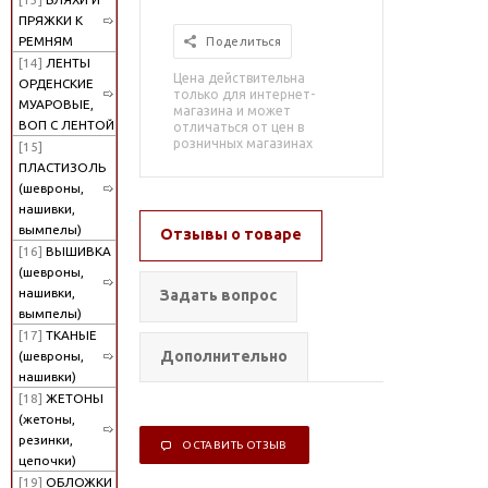
ПРЯЖКИ К
РЕМНЯМ
Поделиться
[14]
ЛЕНТЫ
Цена действительна
ОРДЕНСКИЕ
только для интернет-
МУАРОВЫЕ,
магазина и может
ВОП С ЛЕНТОЙ
отличаться от цен в
розничных магазинах
[15]
ПЛАСТИЗОЛЬ
(шевроны,
нашивки,
вымпелы)
Отзывы о товаре
[16]
ВЫШИВКА
(шевроны,
нашивки,
Задать вопрос
вымпелы)
[17]
ТКАНЫЕ
Дополнительно
(шевроны,
нашивки)
[18]
ЖЕТОНЫ
(жетоны,
резинки,
ОСТАВИТЬ ОТЗЫВ
цепочки)
[19]
ОБЛОЖКИ