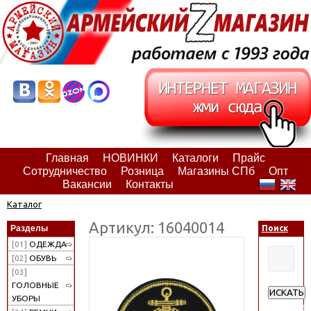
Главная
НОВИНКИ
Каталоги
Прайс
Сотрудничество
Розница
Магазины СПб
Опт
Вакансии
Контакты
Каталог
Артикул: 16040014
Разделы
Поиск
[01]
ОДЕЖДА
[02]
ОБУВЬ
[03]
ГОЛОВНЫЕ
ИСКАТЬ
УБОРЫ
Расширен