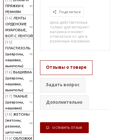
ПРЯЖКИ К
РЕМНЯМ
Поделиться
[14]
ЛЕНТЫ
Цена действительна
ОРДЕНСКИЕ
только для интернет-
МУАРОВЫЕ,
магазина и может
ВОП С ЛЕНТОЙ
отличаться от цен в
розничных магазинах
[15]
ПЛАСТИЗОЛЬ
(шевроны,
нашивки,
вымпелы)
Отзывы о товаре
[16]
ВЫШИВКА
(шевроны,
нашивки,
Задать вопрос
вымпелы)
[17]
ТКАНЫЕ
Дополнительно
(шевроны,
нашивки)
[18]
ЖЕТОНЫ
(жетоны,
резинки,
ОСТАВИТЬ ОТЗЫВ
цепочки)
[19]
ОБЛОЖКИ