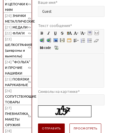
Ваше имя
*
И ЦЕПОЧКИ К
НИМ
[20]
ЗНАЧКИ
МЕТАЛЛИЧЕСКИЕ
Текст сообщения
*
[21]
МЕДАЛИ
[22]
ФЛАГИ
[23]
ШЕЛКОГРАФИЯ
(шевроны и
вымпелы)
[24]
"ФОЛЬГА"
И ПРОЧИЕ
НАШИВКИ
[25]
ПОВЯЗКИ
НАРУКАВНЫЕ
[26]
Символы на картинке
*
СОПУТСТВУЮЩИЕ
ТОВАРЫ
[27]
ПНЕВМАТИКА,
МАКЕТЫ
ОРУЖИЯ
[28]