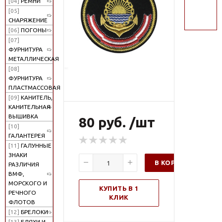
[04]
РЕМНИ
поиск
[05]
СНАРЯЖЕНИЕ
[06]
ПОГОНЫ
[07]
ФУРНИТУРА
МЕТАЛЛИЧЕСКАЯ
[08]
ФУРНИТУРА
ПЛАСТМАССОВАЯ
[09]
КАНИТЕЛЬ,
КАНИТЕЛЬНАЯ
ВЫШИВКА
80 руб. /шт
[10]
ГАЛАНТЕРЕЯ
[11]
ГАЛУННЫЕ
ЗНАКИ
В КОРЗИНУ
РАЗЛИЧИЯ
ВМФ,
МОРСКОГО И
КУПИТЬ В 1
РЕЧНОГО
КЛИК
ФЛОТОВ
[12]
БРЕЛОКИ
[13]
БЛЯХИ И