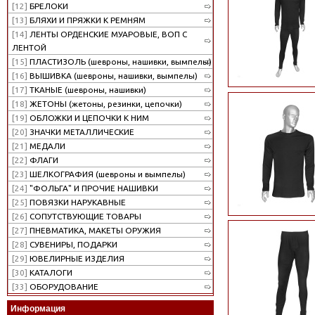
[12]
БРЕЛОКИ
[13]
БЛЯХИ И ПРЯЖКИ К РЕМНЯМ
[14]
ЛЕНТЫ ОРДЕНСКИЕ МУАРОВЫЕ, ВОП С
ЛЕНТОЙ
[15]
ПЛАСТИЗОЛЬ (шевроны, нашивки, вымпелы)
[16]
ВЫШИВКА (шевроны, нашивки, вымпелы)
[17]
ТКАНЫЕ (шевроны, нашивки)
[18]
ЖЕТОНЫ (жетоны, резинки, цепочки)
[19]
ОБЛОЖКИ И ЦЕПОЧКИ К НИМ
[20]
ЗНАЧКИ МЕТАЛЛИЧЕСКИЕ
[21]
МЕДАЛИ
[22]
ФЛАГИ
[23]
ШЕЛКОГРАФИЯ (шевроны и вымпелы)
[24]
"ФОЛЬГА" И ПРОЧИЕ НАШИВКИ
[25]
ПОВЯЗКИ НАРУКАВНЫЕ
[26]
СОПУТСТВУЮЩИЕ ТОВАРЫ
[27]
ПНЕВМАТИКА, МАКЕТЫ ОРУЖИЯ
[28]
СУВЕНИРЫ, ПОДАРКИ
[29]
ЮВЕЛИРНЫЕ ИЗДЕЛИЯ
[30]
КАТАЛОГИ
[33]
ОБОРУДОВАНИЕ
Информация