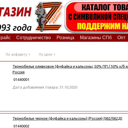
райс
Сотрудничество
Розница
Магазины СПб
Опт
По алфавиту
По цене
Термобелье оливковое (фуфайка и кальсоны; 50% ПП / 50% х/б и
Россия
01440001
Дата добавления товара: 31.10.2020
Термобелье черное (фуфайка и кальсоны) (Россия) (062/062Д)
01440002