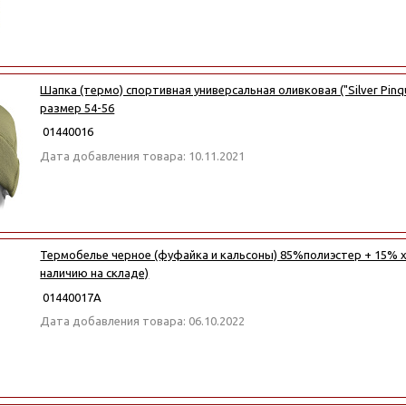
Шапка (термо) спортивная универсальная оливковая ("Silver Pinqu
размер 54-56
01440016
Дата добавления товара: 10.11.2021
Термобелье черное (фуфайка и кальсоны) 85%полиэстер + 15% х
наличию на складе)
01440017А
Дата добавления товара: 06.10.2022