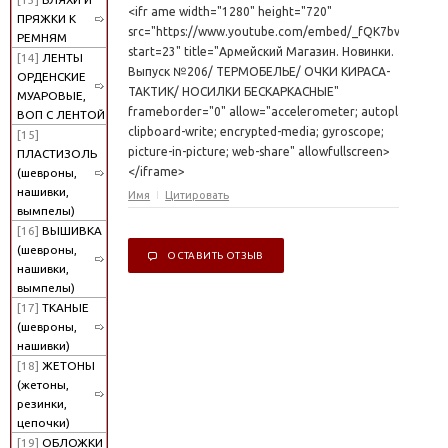
<ifr ame width="1280" height="720"
ПРЯЖКИ К
src="https://www.youtube.com/embed/_fQK7bvHcxI?
РЕМНЯМ
start=23" title="Армейский Магазин. Новинки.
[14]
ЛЕНТЫ
Выпуск №206/ ТЕРМОБЕЛЬЕ/ ОЧКИ КИРАСА-
ОРДЕНСКИЕ
ТАКТИК/ НОСИЛКИ БЕСКАРКАСНЫЕ"
МУАРОВЫЕ,
frameborder="0" allow="accelerometer; autoplay;
ВОП С ЛЕНТОЙ
clipboard-write; encrypted-media; gyroscope;
[15]
picture-in-picture; web-share" allowfullscreen>
ПЛАСТИЗОЛЬ
</iframe>
(шевроны,
нашивки,
Имя
Цитировать
вымпелы)
[16]
ВЫШИВКА
(шевроны,
ОСТАВИТЬ ОТЗЫВ
нашивки,
вымпелы)
[17]
ТКАНЫЕ
(шевроны,
нашивки)
[18]
ЖЕТОНЫ
(жетоны,
резинки,
цепочки)
[19]
ОБЛОЖКИ