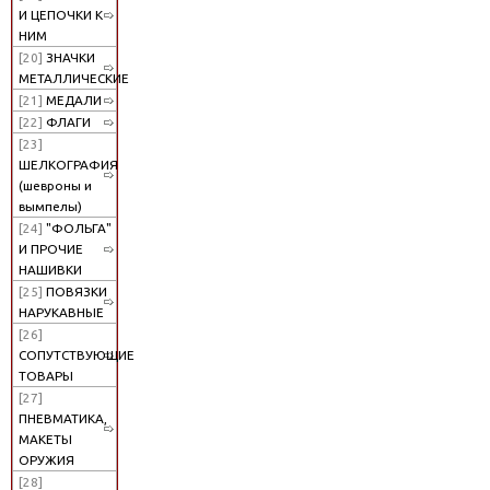
И ЦЕПОЧКИ К
НИМ
[20]
ЗНАЧКИ
МЕТАЛЛИЧЕСКИЕ
[21]
МЕДАЛИ
[22]
ФЛАГИ
[23]
ШЕЛКОГРАФИЯ
(шевроны и
вымпелы)
[24]
"ФОЛЬГА"
И ПРОЧИЕ
НАШИВКИ
[25]
ПОВЯЗКИ
НАРУКАВНЫЕ
[26]
СОПУТСТВУЮЩИЕ
ТОВАРЫ
[27]
ПНЕВМАТИКА,
МАКЕТЫ
ОРУЖИЯ
[28]