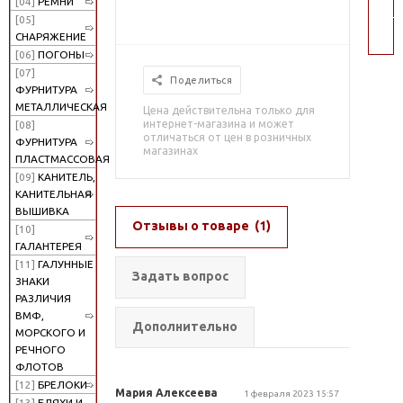
[04]
РЕМНИ
пои
[05]
СНАРЯЖЕНИЕ
[06]
ПОГОНЫ
[07]
Поделиться
ФУРНИТУРА
МЕТАЛЛИЧЕСКАЯ
Цена действительна только для
интернет-магазина и может
[08]
отличаться от цен в розничных
ФУРНИТУРА
магазинах
ПЛАСТМАССОВАЯ
[09]
КАНИТЕЛЬ,
КАНИТЕЛЬНАЯ
ВЫШИВКА
Отзывы о товаре
(1)
[10]
ГАЛАНТЕРЕЯ
[11]
ГАЛУННЫЕ
Задать вопрос
ЗНАКИ
РАЗЛИЧИЯ
ВМФ,
Дополнительно
МОРСКОГО И
РЕЧНОГО
ФЛОТОВ
[12]
БРЕЛОКИ
Мария Алексеева
1 февраля 2023 15:57
[13]
БЛЯХИ И