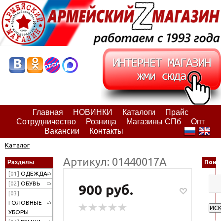
Главная
НОВИНКИ
Каталоги
Прайс
Сотрудничество
Розница
Магазины СПб
Опт
Вакансии
Контакты
Каталог
Артикул: 01440017А
Разделы
Поис
[01]
ОДЕЖДА
[02]
ОБУВЬ
900 руб.
[03]
ГОЛОВНЫЕ
ИС
УБОРЫ
Рас