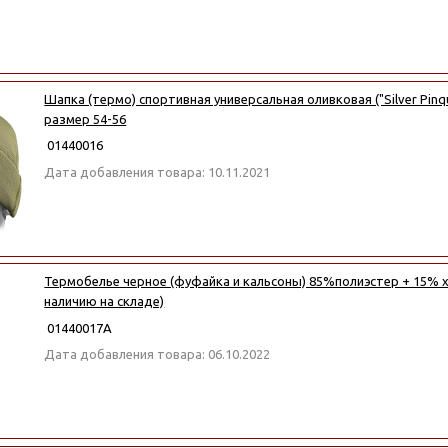
Шапка (термо) спортивная универсальная оливковая ("Silver Pinqu
размер 54-56
01440016
Дата добавления товара: 10.11.2021
Термобелье черное (фуфайка и кальсоны) 85%полиэстер + 15% х
наличию на складе)
01440017А
Дата добавления товара: 06.10.2022