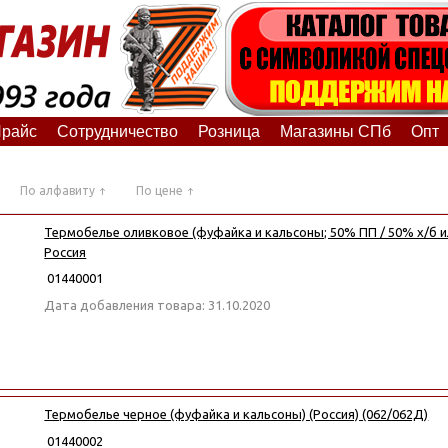
райс
Сотрудничество
Розница
Магазины СПб
Опт
По алфавиту
По цене
Термобелье оливковое (фуфайка и кальсоны; 50% ПП / 50% х/б и
Россия
01440001
Дата добавления товара: 31.10.2020
Термобелье черное (фуфайка и кальсоны) (Россия) (062/062Д)
01440002