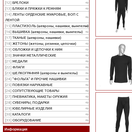
[12]
БРЕЛОКИ
[13]
БЛЯХИ И ПРЯЖКИ К РЕМНЯМ
[14]
ЛЕНТЫ ОРДЕНСКИЕ МУАРОВЫЕ, ВОП С
ЛЕНТОЙ
[15]
ПЛАСТИЗОЛЬ (шевроны, нашивки, вымпелы)
[16]
ВЫШИВКА (шевроны, нашивки, вымпелы)
[17]
ТКАНЫЕ (шевроны, нашивки)
[18]
ЖЕТОНЫ (жетоны, резинки, цепочки)
[19]
ОБЛОЖКИ И ЦЕПОЧКИ К НИМ
[20]
ЗНАЧКИ МЕТАЛЛИЧЕСКИЕ
[21]
МЕДАЛИ
[22]
ФЛАГИ
[23]
ШЕЛКОГРАФИЯ (шевроны и вымпелы)
[24]
"ФОЛЬГА" И ПРОЧИЕ НАШИВКИ
[25]
ПОВЯЗКИ НАРУКАВНЫЕ
[26]
СОПУТСТВУЮЩИЕ ТОВАРЫ
[27]
ПНЕВМАТИКА, МАКЕТЫ ОРУЖИЯ
[28]
СУВЕНИРЫ, ПОДАРКИ
[29]
ЮВЕЛИРНЫЕ ИЗДЕЛИЯ
[30]
КАТАЛОГИ
[33]
ОБОРУДОВАНИЕ
Информация