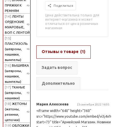
ПРЯЖКИ К
Поделиться
РЕМНЯМ
Цена действительна только для
[14]
ЛЕНТЫ
интернет-магазина и может
ОРДЕНСКИЕ
отличаться от цен в розничных
МУАРОВЫЕ,
магазинах
ВОП С ЛЕНТОЙ
[15]
ПЛАСТИЗОЛЬ
(шевроны,
Отзывы о товаре
(1)
нашивки,
вымпелы)
[16]
ВЫШИВКА
Задать вопрос
(шевроны,
нашивки,
вымпелы)
Дополнительно
[17]
ТКАНЫЕ
(шевроны,
нашивки)
[18]
ЖЕТОНЫ
Мария Алексеева
23 сентября 2022 16:05
(жетоны,
<iframe width="640" height="360"
резинки,
src="https://www.youtube.com/embed/vi3j4vIYm98?
цепочки)
start=73" title="Армейский Магазин. Новинки.
[19]
ОБЛОЖКИ