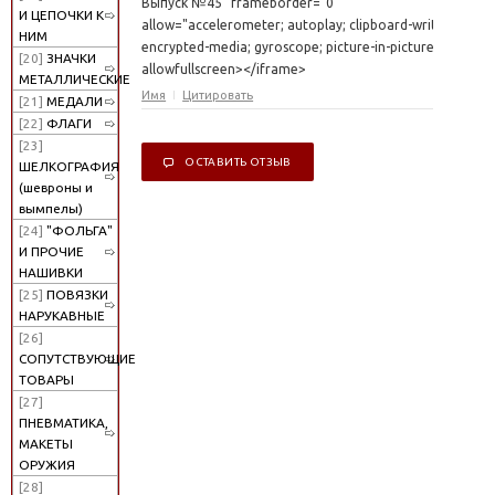
Выпуск №45" frameborder="0"
И ЦЕПОЧКИ К
allow="accelerometer; autoplay; clipboard-write;
НИМ
encrypted-media; gyroscope; picture-in-picture"
[20]
ЗНАЧКИ
allowfullscreen></iframe>
МЕТАЛЛИЧЕСКИЕ
Имя
Цитировать
[21]
МЕДАЛИ
[22]
ФЛАГИ
[23]
ОСТАВИТЬ ОТЗЫВ
ШЕЛКОГРАФИЯ
(шевроны и
вымпелы)
[24]
"ФОЛЬГА"
И ПРОЧИЕ
НАШИВКИ
[25]
ПОВЯЗКИ
НАРУКАВНЫЕ
[26]
СОПУТСТВУЮЩИЕ
ТОВАРЫ
[27]
ПНЕВМАТИКА,
МАКЕТЫ
ОРУЖИЯ
[28]