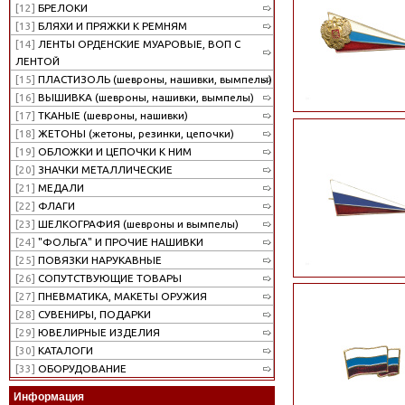
[12]
БРЕЛОКИ
[13]
БЛЯХИ И ПРЯЖКИ К РЕМНЯМ
[14]
ЛЕНТЫ ОРДЕНСКИЕ МУАРОВЫЕ, ВОП С
ЛЕНТОЙ
[15]
ПЛАСТИЗОЛЬ (шевроны, нашивки, вымпелы)
[16]
ВЫШИВКА (шевроны, нашивки, вымпелы)
[17]
ТКАНЫЕ (шевроны, нашивки)
[18]
ЖЕТОНЫ (жетоны, резинки, цепочки)
[19]
ОБЛОЖКИ И ЦЕПОЧКИ К НИМ
[20]
ЗНАЧКИ МЕТАЛЛИЧЕСКИЕ
[21]
МЕДАЛИ
[22]
ФЛАГИ
[23]
ШЕЛКОГРАФИЯ (шевроны и вымпелы)
[24]
"ФОЛЬГА" И ПРОЧИЕ НАШИВКИ
[25]
ПОВЯЗКИ НАРУКАВНЫЕ
[26]
СОПУТСТВУЮЩИЕ ТОВАРЫ
[27]
ПНЕВМАТИКА, МАКЕТЫ ОРУЖИЯ
[28]
СУВЕНИРЫ, ПОДАРКИ
[29]
ЮВЕЛИРНЫЕ ИЗДЕЛИЯ
[30]
КАТАЛОГИ
[33]
ОБОРУДОВАНИЕ
Информация