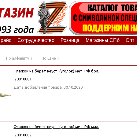
райс
Сотрудничество
Розница
Магазины СПб
Опт
По алфавиту
По цене
Флажок на берет неуст. (уголок) мет. РФ бол.
20010001
Дата добавления товара: 30.10.2020
Флажок на берет неуст. (уголок) мет. РФ мал.
20010002