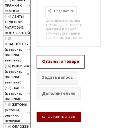
ПРЯЖКИ К
РЕМНЯМ
Поделиться
[14]
ЛЕНТЫ
Цена действительна
ОРДЕНСКИЕ
только для интернет-
МУАРОВЫЕ,
магазина и может
ВОП С ЛЕНТОЙ
отличаться от цен в
розничных магазинах
[15]
ПЛАСТИЗОЛЬ
(шевроны,
нашивки,
вымпелы)
Отзывы о товаре
[16]
ВЫШИВКА
(шевроны,
нашивки,
Задать вопрос
вымпелы)
[17]
ТКАНЫЕ
Дополнительно
(шевроны,
нашивки)
[18]
ЖЕТОНЫ
(жетоны,
резинки,
ОСТАВИТЬ ОТЗЫВ
цепочки)
[19]
ОБЛОЖКИ