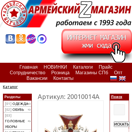
Главная
НОВИНКИ
Каталоги
Прайс
Сотрудничество
Розница
Магазины СПб
Опт
Вакансии
Контакты
Каталог
Артикул: 20010014А
Разделы
Поиск
[01]
ОДЕЖДА
[02]
ОБУВЬ
[03]
ГОЛОВНЫЕ
ИСКАТЬ
УБОРЫ
Расширен