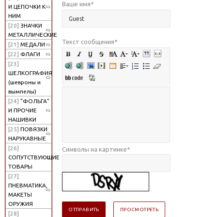
Ваше имя
*
И ЦЕПОЧКИ К
НИМ
[20]
ЗНАЧКИ
МЕТАЛЛИЧЕСКИЕ
Текст сообщения
*
[21]
МЕДАЛИ
[22]
ФЛАГИ
[23]
ШЕЛКОГРАФИЯ
(шевроны и
вымпелы)
[24]
"ФОЛЬГА"
И ПРОЧИЕ
НАШИВКИ
[25]
ПОВЯЗКИ
НАРУКАВНЫЕ
[26]
Символы на картинке
*
СОПУТСТВУЮЩИЕ
ТОВАРЫ
[27]
ПНЕВМАТИКА,
МАКЕТЫ
ОРУЖИЯ
[28]