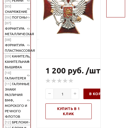
[04]
РЕМНИ
поиск
[05]
СНАРЯЖЕНИЕ
[06]
ПОГОНЫ
[07]
ФУРНИТУРА
МЕТАЛЛИЧЕСКАЯ
[08]
ФУРНИТУРА
ПЛАСТМАССОВАЯ
[09]
КАНИТЕЛЬ,
КАНИТЕЛЬНАЯ
ВЫШИВКА
1 200 руб. /шт
[10]
ГАЛАНТЕРЕЯ
[11]
ГАЛУННЫЕ
ЗНАКИ
В КОРЗИНУ
РАЗЛИЧИЯ
ВМФ,
МОРСКОГО И
КУПИТЬ В 1
РЕЧНОГО
КЛИК
ФЛОТОВ
[12]
БРЕЛОКИ
[13]
БЛЯХИ И