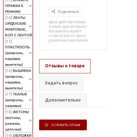
ПРЯЖКИ К
РЕМНЯМ
Поделиться
[14]
ЛЕНТЫ
Цена действительна
ОРДЕНСКИЕ
только для интернет-
МУАРОВЫЕ,
магазина и может
ВОП С ЛЕНТОЙ
отличаться от цен в
розничных магазинах
[15]
ПЛАСТИЗОЛЬ
(шевроны,
нашивки,
вымпелы)
Отзывы о товаре
[16]
ВЫШИВКА
(шевроны,
нашивки,
Задать вопрос
вымпелы)
[17]
ТКАНЫЕ
Дополнительно
(шевроны,
нашивки)
[18]
ЖЕТОНЫ
(жетоны,
резинки,
ОСТАВИТЬ ОТЗЫВ
цепочки)
[19]
ОБЛОЖКИ