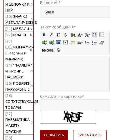
Ваше имя
*
И ЦЕПОЧКИ К
НИМ
[20]
ЗНАЧКИ
МЕТАЛЛИЧЕСКИЕ
Текст сообщения
*
[21]
МЕДАЛИ
[22]
ФЛАГИ
[23]
ШЕЛКОГРАФИЯ
(шевроны и
вымпелы)
[24]
"ФОЛЬГА"
И ПРОЧИЕ
НАШИВКИ
[25]
ПОВЯЗКИ
НАРУКАВНЫЕ
[26]
Символы на картинке
*
СОПУТСТВУЮЩИЕ
ТОВАРЫ
[27]
ПНЕВМАТИКА,
МАКЕТЫ
ОРУЖИЯ
[28]