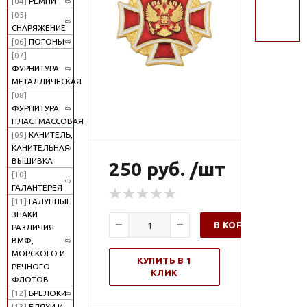
[04]
РЕМНИ
поиск
[05]
СНАРЯЖЕНИЕ
[06]
ПОГОНЫ
[07]
ФУРНИТУРА
МЕТАЛЛИЧЕСКАЯ
[08]
ФУРНИТУРА
ПЛАСТМАССОВАЯ
[09]
КАНИТЕЛЬ,
КАНИТЕЛЬНАЯ
ВЫШИВКА
250 руб. /шт
[10]
ГАЛАНТЕРЕЯ
[11]
ГАЛУННЫЕ
ЗНАКИ
В КОРЗИНУ
РАЗЛИЧИЯ
ВМФ,
МОРСКОГО И
КУПИТЬ В 1
РЕЧНОГО
КЛИК
ФЛОТОВ
[12]
БРЕЛОКИ
[13]
БЛЯХИ И