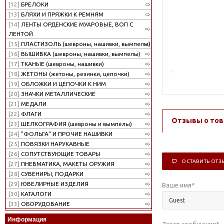
[12]
БРЕЛОКИ
[13]
БЛЯХИ И ПРЯЖКИ К РЕМНЯМ
[14]
ЛЕНТЫ ОРДЕНСКИЕ МУАРОВЫЕ, ВОП С
ЛЕНТОЙ
[15]
ПЛАСТИЗОЛЬ (шевроны, нашивки, вымпелы)
[16]
ВЫШИВКА (шевроны, нашивки, вымпелы)
[17]
ТКАНЫЕ (шевроны, нашивки)
[18]
ЖЕТОНЫ (жетоны, резинки, цепочки)
[19]
ОБЛОЖКИ И ЦЕПОЧКИ К НИМ
[20]
ЗНАЧКИ МЕТАЛЛИЧЕСКИЕ
[21]
МЕДАЛИ
[22]
ФЛАГИ
Отзывы о тов
[23]
ШЕЛКОГРАФИЯ (шевроны и вымпелы)
[24]
"ФОЛЬГА" И ПРОЧИЕ НАШИВКИ
[25]
ПОВЯЗКИ НАРУКАВНЫЕ
[26]
СОПУТСТВУЮЩИЕ ТОВАРЫ
ОСТАВИТЬ ОТЗ
[27]
ПНЕВМАТИКА, МАКЕТЫ ОРУЖИЯ
[28]
СУВЕНИРЫ, ПОДАРКИ
[29]
ЮВЕЛИРНЫЕ ИЗДЕЛИЯ
Ваше имя
*
[30]
КАТАЛОГИ
[33]
ОБОРУДОВАНИЕ
Информация
Текст сообщения
*