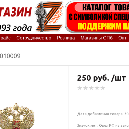
райс
Сотрудничество
Розница
Магазины СПб
Опт
0010009
250 руб. /шт
Дата добавления товара: 30.
Значок мет. Орел РФ на зако